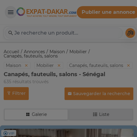
Publier une annonce
Expat-Dakar
Té
Accueil
Annonces
Maison
Mobilier
Canapés, fauteuils, salons
Maison
Mobilier
Canapés, fauteuils, salons
Canapés, fauteuils, salons - Sénégal
635 résultats trouvés
Filtrer
Sauvegarder la recherche
Galerie
Liste
VIP