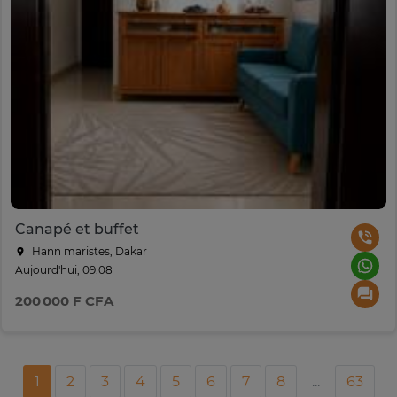
Canapé et buffet
Hann maristes, Dakar
Aujourd'hui, 09:08
200 000 F CFA
1
2
3
4
5
6
7
8
...
63