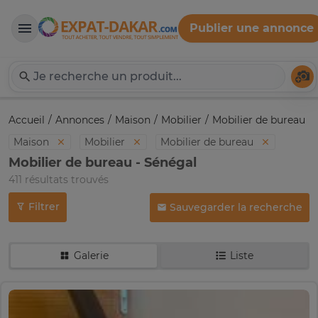
Publier une annonce
Expat-Dakar
Té
Accueil
Annonces
Maison
Mobilier
Mobilier de bureau
Maison
Mobilier
Mobilier de bureau
Mobilier de bureau - Sénégal
411 résultats trouvés
Filtrer
Sauvegarder la recherche
Galerie
Liste