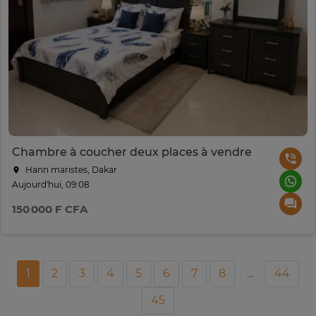
Chambre à coucher deux places à vendre
Hann maristes, Dakar
Aujourd'hui, 09:08
150 000 F CFA
1
2
3
4
5
6
7
8
...
44
45