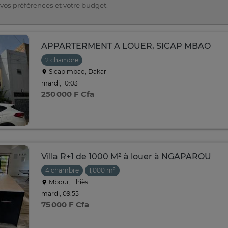
 vos préférences et votre budget.
APPARTERMENT A LOUER, SICAP MBAO
2 chambre
Sicap mbao, Dakar
mardi, 10:03
250 000 F Cfa
Villa R+1 de 1000 M² à louer à NGAPAROU
4 chambre
1,000 m²
Mbour, Thiès
mardi, 09:55
75 000 F Cfa