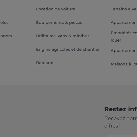
Location de voiture
Terrains à v
soles
Équipements & pièces
Appartemen
Propriétés c
anners
Utilitaires, vans & minibus
louer
Engins agricoles et de chantier
Appartement
Bateaux
Maisons à lo
Restez in
Recevez notr
offres !