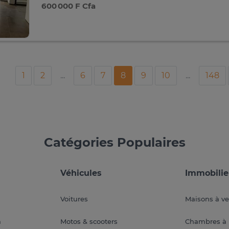
600 000 F Cfa
1
2
...
6
7
8
9
10
...
148
Catégories Populaires
Véhicules
Immobilie
Voitures
Maisons à v
a
Motos & scooters
Chambres à 