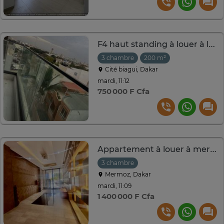
F4 haut standing à louer à la cité biagui
3 chambre
200 m²
Cité biagui, Dakar
mardi, 11:12
750 000 F Cfa
Appartement à louer à mermoz au 3e etage
3 chambre
Mermoz, Dakar
mardi, 11:09
1 400 000 F Cfa