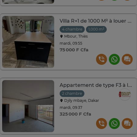
Villa R+1 de 1000 M² à louer à NGAPAROU
4 chambre
1,000 m²
Mbour, Thiès
mardi, 09:55
75 000 F Cfa
Appartement de type F3 à louer
2 chambre
Djily mbaye, Dakar
mardi, 09:37
325 000 F Cfa