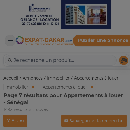
Publier une annonce
Expat-Dakar
Té
Accueil
Annonces
Immobilier
Appartements à louer
Immobilier
Appartements à louer
Page 7 résultats pour Appartements à louer
- Sénégal
1492 résultats trouvés
Filtrer
Sauvegarder la recherche