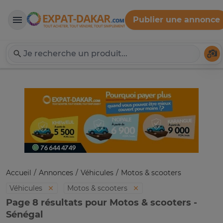
Publier une annonce
Expat-Dakar
Té
Accueil
Annonces
Véhicules
Motos & scooters
Véhicules
Motos & scooters
Page 8 résultats pour Motos & scooters -
Sénégal