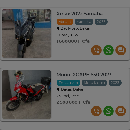
Xmax 2022 Yamaha
Venant
Yamaha
2022
Zac Mbao, Dakar
19. mai, 16:35
1 600 000 F Cfa
Morini XCAPE 650 2023
D'occasion
Moto Morini
2023
Dakar, Dakar
23. mai, 09:19
2 500 000 F Cfa