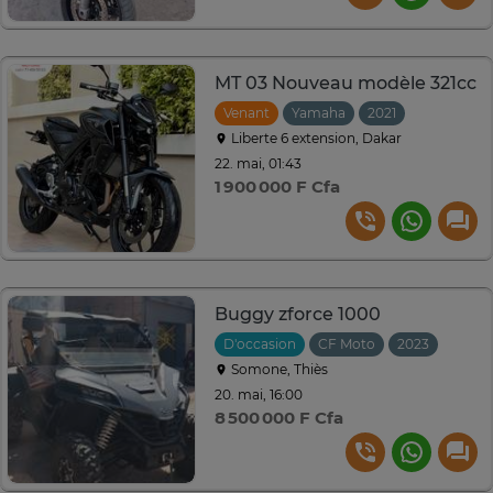
MT 03 Nouveau modèle 321cc
Venant
Yamaha
2021
Liberte 6 extension, Dakar
22. mai, 01:43
1 900 000 F Cfa
Buggy zforce 1000
D'occasion
CF Moto
2023
Somone, Thiès
20. mai, 16:00
8 500 000 F Cfa