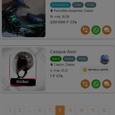
D'occasion
Lifan
2025
Parcelles Assainies, Dakar
16. mai, 16:28
250 000 F Cfa
Casque Axor
Neuf
Autre
2026
Castor, Dakar
Vendeur vérifié
4. mai, 01:21
1 F Cfa
1
2
...
6
7
8
9
10
11
12