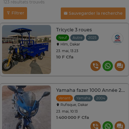
123 résultats trouvés
Filtrer
Sauvegarder la recherche
Tricycle 3 roues
Neuf
Autre
2025
Hlm, Dakar
23. mai, 13:23
10 F Cfa
Yamaha fazer 1000 Année 2004 avec CMC
Venant
Yamaha
2004
Rufisque, Dakar
23. mai, 10:13
1 400 000 F Cfa