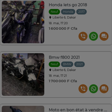
Honda lets go 2018
Neuf
Honda
2017
Liberte 6, Dakar
18. mai, 17:20
1 600 000 F Cfa
Bmw f800 2021
Neuf
BMW
2021
Liberte 6, Dakar
18. mai, 17:21
1 700 000 F Cfa
Moto en bon état à vendre avec carte à grise