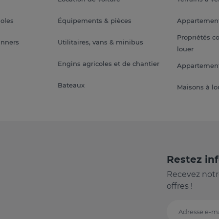
soles
Équipements & pièces
Appartemen
Propriétés c
anners
Utilitaires, vans & minibus
louer
Engins agricoles et de chantier
Appartement
Bateaux
Maisons à lo
Restez in
Recevez notr
offres !
Adresse e-ma