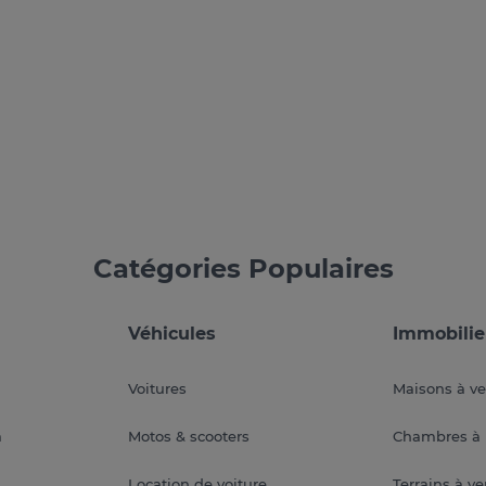
Catégories Populaires
Véhicules
Immobilie
Voitures
Maisons à v
a
Motos & scooters
Chambres à 
Location de voiture
Terrains à v