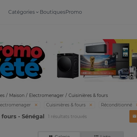
Catégories
Boutiques
Promo
es
Maison
Electromenager
Cuisinières & fours
lectromenager
Cuisinières & fours
Réconditionné
 fours - Sénégal
1 résultats trouvés