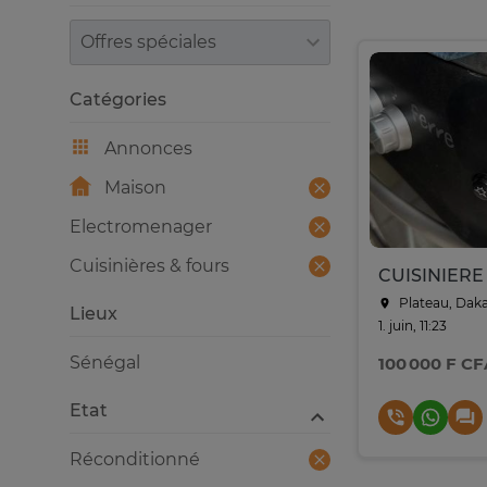
Trier par
Catégories
Annonces
Maison
Electromenager
Cuisinières & fours
Plateau, Dak
Lieux
1. juin, 11:23
Sénégal
100 000 F CF
Etat
Réconditionné