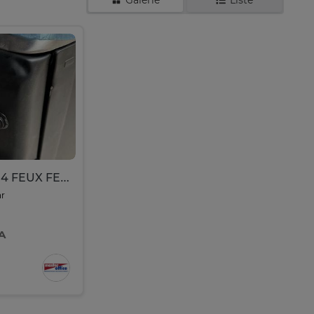
Galerie
Liste
CUISINIERE 4 FEUX FERRE 60X60 F6S40G2-IB
ar
A