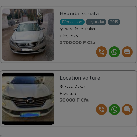
Hyundai sonata
D'occasion
Hyundai
2015
Autom
Nord foire, Dakar
Hier, 13:26
3 700 000 F Cfa
Location voiture
Fass, Dakar
Hier, 13:13
30 000 F Cfa