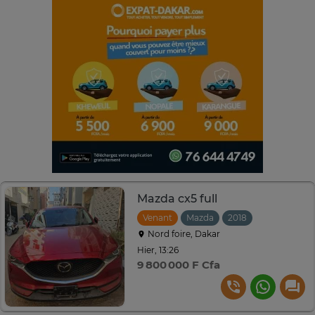
Mazda cx5 full
Venant
Mazda
2018
Automatiqu
Nord foire, Dakar
Hier, 13:26
9 800 000 F Cfa