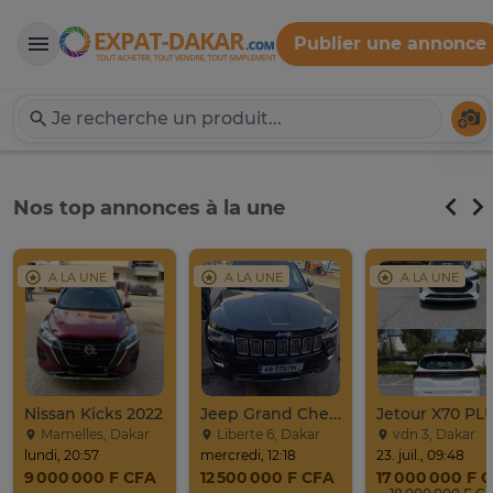
Publier une annonce
Expat-Dakar
Té
Nos top annonces à la une
A LA UNE
A LA UNE
A LA UNE
Nissan Kicks 2022
Jeep Grand Cherokee Overland 2019 À Vendre
Mamelles, Dakar
Liberte 6, Dakar
vdn 3, Dakar
lundi, 20:57
mercredi, 12:18
23. juil., 09:48
9 000 000 F CFA
12 500 000 F CFA
17 000 000 F 