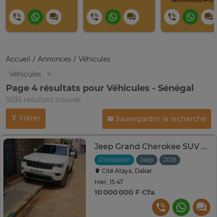
18 000 000 F C
Accueil
Annonces
Véhicules
Véhicules
Page 4 résultats pour Véhicules - Sénégal
5035 résultats trouvés
Filtrer
Sauvegarder la recherche
Jeep Grand Cherokee SUV blanc polyvalent
D'occasion
Jeep
2018
Automati
Cité Ataya, Dakar
Hier, 15:47
10 000 000 F Cfa