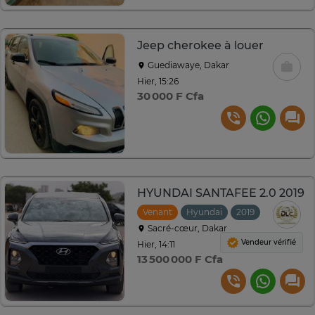
Jeep cherokee à louer
Guediawaye, Dakar
Hier, 15:26
30 000 F Cfa
HYUNDAI SANTAFEE 2.0 2019
Venant
Hyundai
2019
Automati
Sacré-cœur, Dakar
Vendeur vérifié
Hier, 14:11
13 500 000 F Cfa