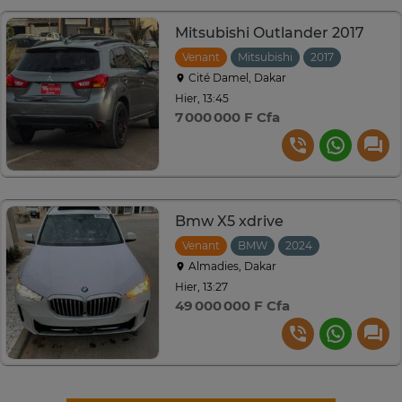
Mitsubishi Outlander 2017
Venant
Mitsubishi
2017
Automat
Cité Damel, Dakar
Hier, 13:45
7 000 000 F Cfa
Bmw X5 xdrive
Venant
BMW
2024
Automatiqu
Almadies, Dakar
Hier, 13:27
49 000 000 F Cfa