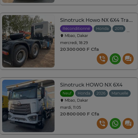
Sinotruck Howo NX 6X4 Tractor truck ´
Réconditionné
Honda
2019
Manu
Mbao, Dakar
mercredi, 18:29
20 300 000 F Cfa
Sinotruck HOWO NX 6X4
Neuf
Honda
2026
Manuelle
Mbao, Dakar
mardi, 11:05
20 800 000 F Cfa