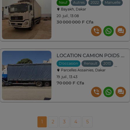
Neuf
Autres
2022
Manuelle
Bayakh, Dakar
20. juil., 13:08
30 000 000 F Cfa
LOCATION CAMION POIDS LOURD BACHE
D'occasion
Renault
2013
Manuel
Parcelles Assainies, Dakar
19. juil., 13:43
70 000 F Cfa
1
2
3
4
5