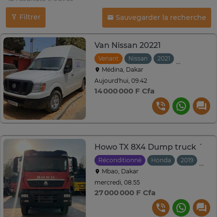
Filtrer
Sauvegarder la recherche
Van Nissan 20221
Venant
Nissan
2021
Automatiqu
Médina, Dakar
Aujourd'hui, 09:42
14 000 000 F Cfa
Howo TX 8X4 Dump truck ´
Réconditionné
Honda
2019
Manu
Mbao, Dakar
mercredi, 08:55
27 000 000 F Cfa