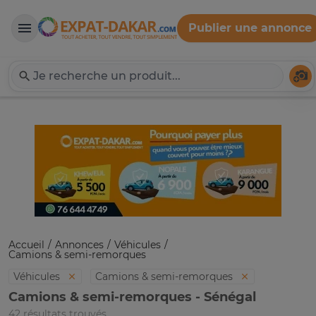
Publier une annonce
Expat-Dakar
Té
Accueil
Annonces
Véhicules
Camions & semi-remorques
Véhicules
Camions & semi-remorques
Camions & semi-remorques - Sénégal
42 résultats trouvés