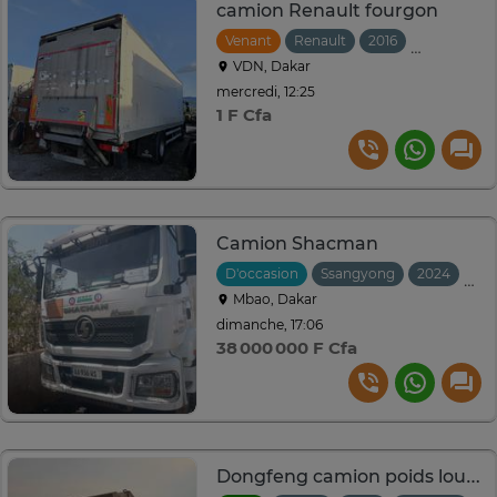
camion Renault fourgon
Venant
Renault
2016
Automatiq
VDN, Dakar
mercredi, 12:25
1 F Cfa
Camion Shacman
D'occasion
Ssangyong
2024
Man
Mbao, Dakar
dimanche, 17:06
38 000 000 F Cfa
Dongfeng camion poids lourd grande capacité blanc