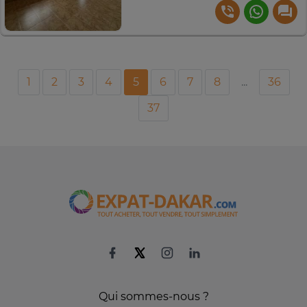
1
2
3
4
5
6
7
8
...
36
37
Qui sommes-nous ?