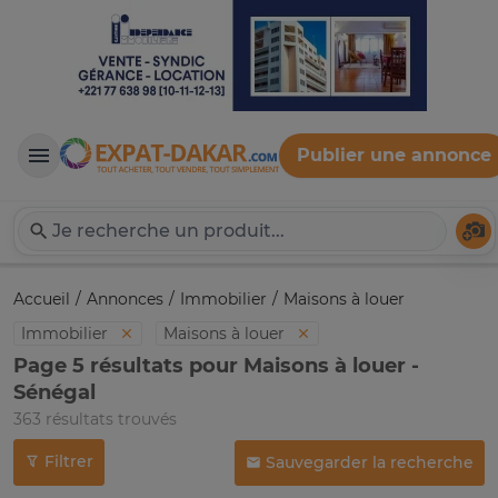
Publier une annonce
Expat-Dakar
Té
Accueil
Annonces
Immobilier
Maisons à louer
Immobilier
Maisons à louer
Page 5 résultats pour Maisons à louer -
Sénégal
363 résultats trouvés
Filtrer
Sauvegarder la recherche