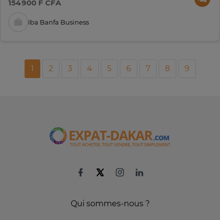
154 900 F CFA
Iba Banfa Business
1
2
3
4
5
6
7
8
9
Qui sommes-nous ?