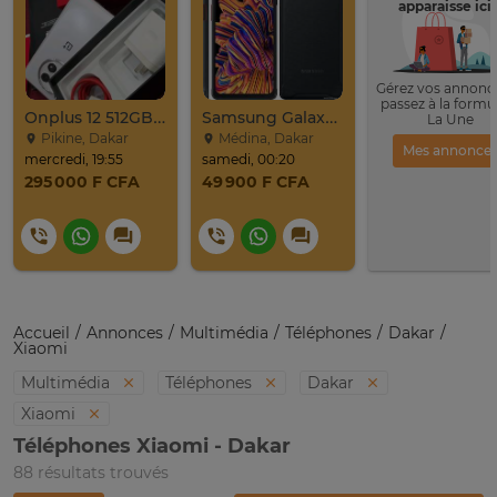
apparaisse ici 
Gérez vos annonce
passez à la formu
Onplus 12 512GB 16GB Ram 2sim
Samsung Galaxy Xcover Pro Venant 64go Ram 4go 4
La Une
Pikine, Dakar
Médina, Dakar
Mes annonce
mercredi, 19:55
samedi, 00:20
295 000 F CFA
49 900 F CFA
Accueil
Annonces
Multimédia
Téléphones
Dakar
Xiaomi
Multimédia
Téléphones
Dakar
Xiaomi
Téléphones Xiaomi - Dakar
88 résultats trouvés