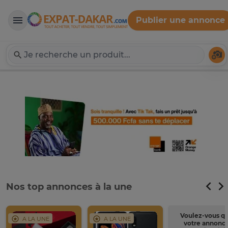
Publier une annonce
Expat-Dakar
Té
Nos top annonces à la une
Voulez-vous q
A LA UNE
A LA UNE
votre annonc