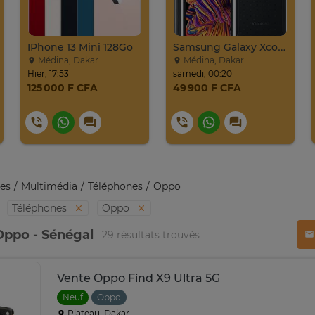
IPhone 13 Mini 128Go
Samsung Galaxy Xcover Pro Venant 64go Ram 4go 4
Médina, Dakar
Médina, Dakar
Hier, 17:53
samedi, 00:20
125 000 F CFA
49 900 F CFA
es
Multimédia
Téléphones
Oppo
Téléphones
Oppo
Oppo - Sénégal
29 résultats trouvés
Vente Oppo Find X9 Ultra 5G
Neuf
Oppo
Plateau, Dakar