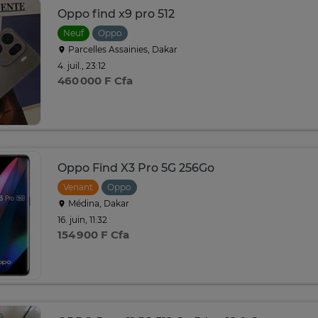
Oppo find x9 pro 512
Neuf
Oppo
Parcelles Assainies, Dakar
4. juil., 23:12
460 000 F Cfa
Oppo Find X3 Pro 5G 256Go
Venant
Oppo
Médina, Dakar
16. juin, 11:32
154 900 F Cfa