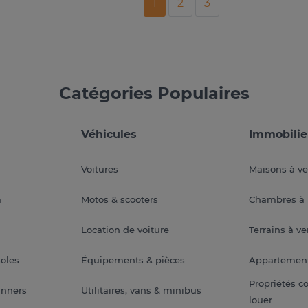
1
2
3
Catégories Populaires
Véhicules
Immobilie
Voitures
Maisons à v
a
Motos & scooters
Chambres à 
Location de voiture
Terrains à v
soles
Équipements & pièces
Appartemen
Propriétés c
anners
Utilitaires, vans & minibus
louer