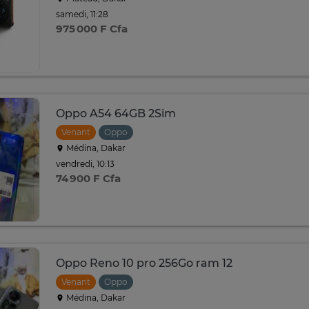
samedi, 11:28
975 000 F Cfa
Oppo A54 64GB 2Sim
Venant
Oppo
Médina, Dakar
vendredi, 10:13
74 900 F Cfa
Oppo Reno 10 pro 256Go ram 12
Venant
Oppo
Médina, Dakar