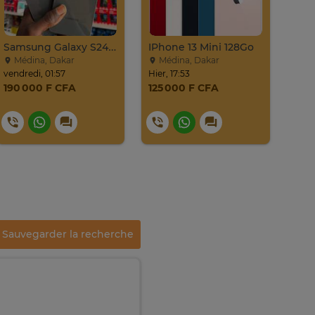
Samsung Galaxy S24 Venant 128go Ram 8go 5g
IPhone 13 Mini 128Go
Médina, Dakar
Médina, Dakar
Mé
vendredi, 01:57
Hier, 17:53
same
190 000 F CFA
125 000 F CFA
49 
Sauvegarder la recherche