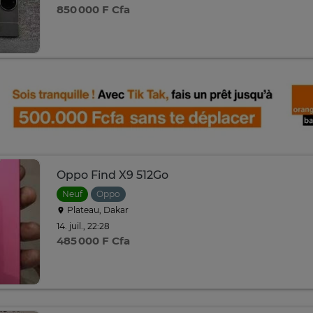
850 000 F Cfa
Oppo Find X9 512Go
Neuf
Oppo
Plateau, Dakar
14. juil., 22:28
485 000 F Cfa