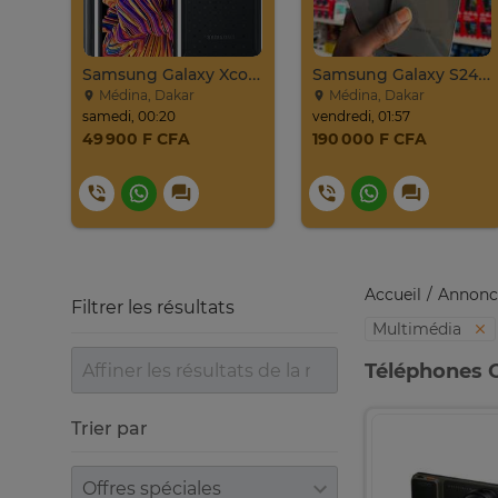
Samsung Galaxy Xcover Pro Venant 64go Ram 4go 4
Samsung Galaxy S24 Venant 128go Ram 8go 5g
Médina, Dakar
Médina, Dakar
samedi, 00:20
vendredi, 01:57
49 900 F CFA
190 000 F CFA
Accueil
Annonc
Filtrer les résultats
Multimédia
Téléphones 
Trier par
Trier par