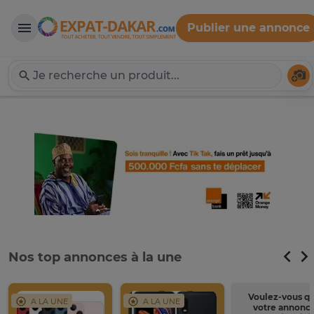
Publier une annonce
Expat-Dakar
Té
Nos top annonces à la une
Voulez-vous q
A LA UNE
A LA UNE
votre annonc