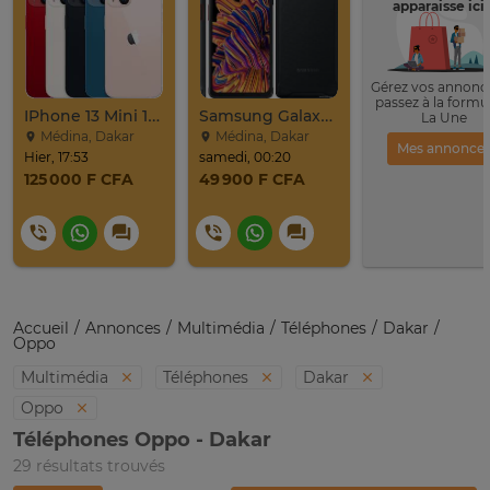
apparaisse ici 
Gérez vos annonce
passez à la formu
IPhone 13 Mini 128Go
Samsung Galaxy Xcover Pro Venant 64go Ram 4go 4
La Une
Médina, Dakar
Médina, Dakar
Mes annonce
Hier, 17:53
samedi, 00:20
125 000 F CFA
49 900 F CFA
Accueil
Annonces
Multimédia
Téléphones
Dakar
Oppo
Multimédia
Téléphones
Dakar
Oppo
Téléphones Oppo - Dakar
29 résultats trouvés