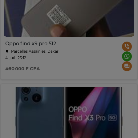
Oppo find x9 pro 512
Parcelles Assainies, Dakar
4. juil., 23:12
460 000 F CFA