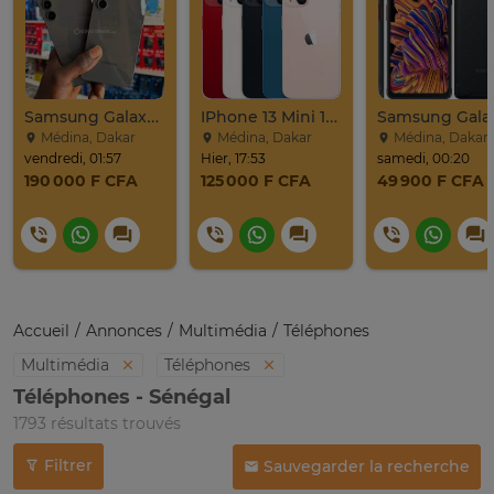
Samsung Galaxy S24 Venant 128go Ram 8go 5g
IPhone 13 Mini 128Go
Médina, Dakar
Médina, Dakar
Médina, Dakar
vendredi, 01:57
Hier, 17:53
samedi, 00:20
190 000 F CFA
125 000 F CFA
49 900 F CFA
Accueil
Annonces
Multimédia
Téléphones
Multimédia
Téléphones
Téléphones - Sénégal
1793 résultats trouvés
Filtrer
Sauvegarder la recherche