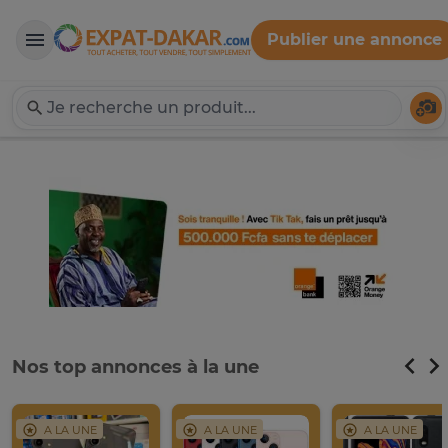
Publier une annonce
Expat-Dakar
Té
Nos top annonces à la une
A LA UNE
A LA UNE
A LA UNE