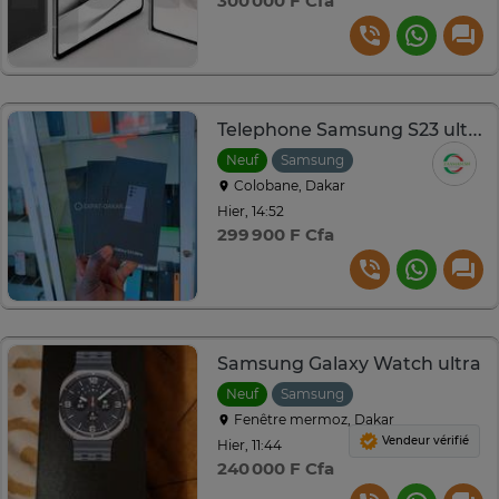
300 000 F Cfa
Telephone Samsung S23 ultra 256Go Scellé
Neuf
Samsung
Colobane, Dakar
Hier, 14:52
299 900 F Cfa
Samsung Galaxy Watch ultra
Neuf
Samsung
Fenêtre mermoz, Dakar
Vendeur vérifié
Hier, 11:44
240 000 F Cfa