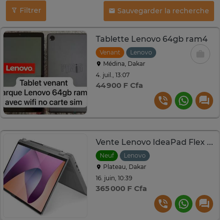
Filtrer
Sauvegarder la recherche
Tablette Lenovo 64gb ram4
Venant
Lenovo
Médina, Dakar
4. juil., 13:07
44 900 F Cfa
Vente Lenovo IdeaPad Flex 5 16IRU8
Neuf
Lenovo
Plateau, Dakar
16. juin, 10:39
365 000 F Cfa