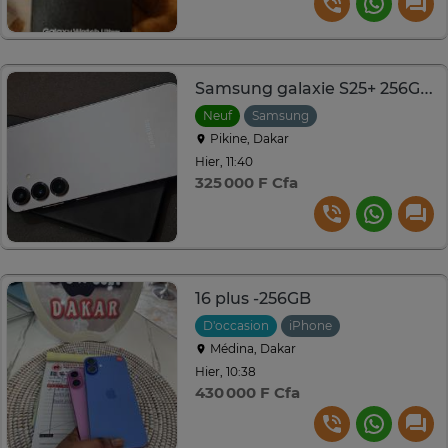
Samsung galaxie S25+ 256GB 12GB 2sim
Neuf
Samsung
Pikine, Dakar
Hier, 11:40
325 000 F Cfa
16 plus -256GB
D'occasion
iPhone
Médina, Dakar
Hier, 10:38
430 000 F Cfa