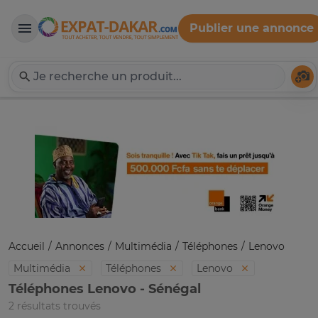
Publier une annonce
Expat-Dakar
Té
Accueil
Annonces
Multimédia
Téléphones
Lenovo
Multimédia
Téléphones
Lenovo
Téléphones Lenovo - Sénégal
2 résultats trouvés