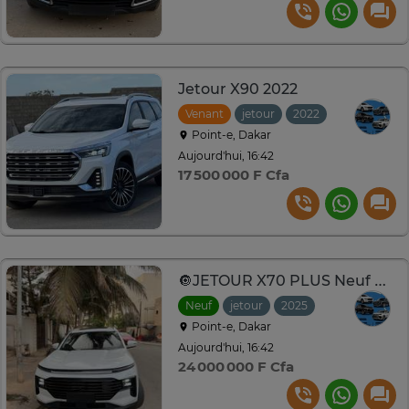
Jetour X90 2022
Venant
jetour
2022
Automatiqu
Point-e, Dakar
Aujourd'hui, 16:42
17 500 000 F Cfa
🔘JETOUR X70 PLUS Neuf 🔘2025
Neuf
jetour
2025
Automatique
Point-e, Dakar
Aujourd'hui, 16:42
24 000 000 F Cfa