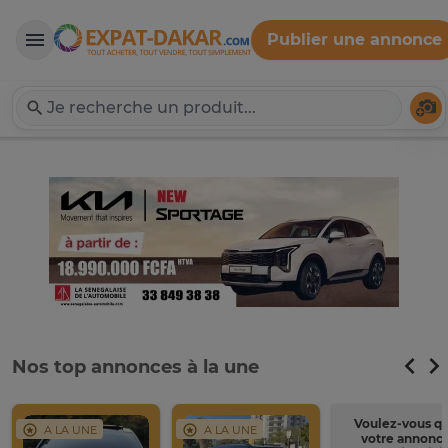
Publier une annonce
Expat-Dakar
Té
Nos top annonces à la une
Voulez-vous q
A LA UNE
A LA UNE
votre annonc