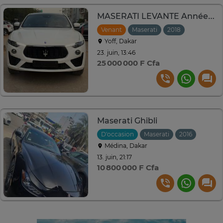
MASERATI LEVANTE Année : 2018
Venant
Maserati
2018
Automati
Yoff, Dakar
23. juin, 13:46
25 000 000 F Cfa
Maserati Ghibli
D'occasion
Maserati
2016
Autom
Médina, Dakar
13. juin, 21:17
10 800 000 F Cfa