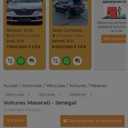
apparaisse ici 
Gérez vos annonce
passez à la formu
Renault Sm6
Jeep Compass SUV Noir Essence Automatique
La Une
Nord foire, Dakar
Almadies, Dakar
Mes annonce
lundi, 16:16
samedi, 13:21
7 000 000 F CFA
9 000 000 F CFA
Accueil
Annonces
Véhicules
Voitures
Maserati
Véhicules
Voitures
Maserati
Voitures Maserati - Sénégal
2 résultats trouvés
Filtrer
Sauvegarder la recherche