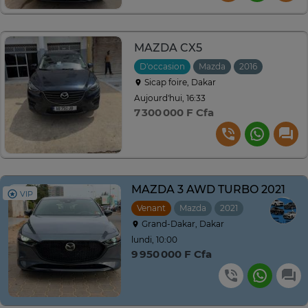
MAZDA CX5
D'occasion
Mazda
2016
Automat
Sicap foire, Dakar
Aujourd'hui, 16:33
7 300 000 F Cfa
MAZDA 3 AWD TURBO 2021
VIP
Venant
Mazda
2021
Automatique
Grand-Dakar, Dakar
lundi, 10:00
9 950 000 F Cfa