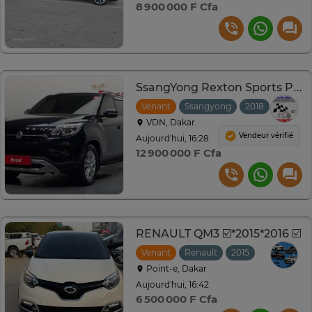
8 900 000 F Cfa
SsangYong Rexton Sports Prestige
Venant
Ssangyong
2018
Automa
VDN, Dakar
Vendeur vérifié
Aujourd'hui, 16:28
12 900 000 F Cfa
RENAULT QM3 ☑️*2015*2016 ☑️
Venant
Renault
2015
Automatiq
Point-e, Dakar
Aujourd'hui, 16:42
6 500 000 F Cfa