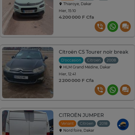
Thiaroye, Dakar
Hier, 15:10
4 200 000 F Cfa
Citroën C5 Tourer noir break
D'occasion
Citroen
2008
Autom
HLM Grand Médine, Dakar
Hier, 12:41
2 200 000 F Cfa
CITROËN JUMPER
Venant
Citroen
2018
Manuelle
Nord foire, Dakar