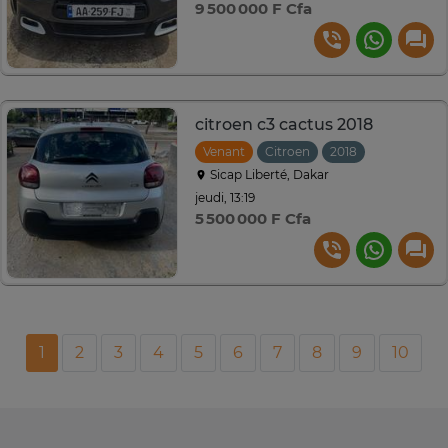
9 500 000 F Cfa
citroen c3 cactus 2018
Venant
Citroen
2018
Manuelle
Sicap Liberté, Dakar
jeudi, 13:19
5 500 000 F Cfa
1
2
3
4
5
6
7
8
9
10