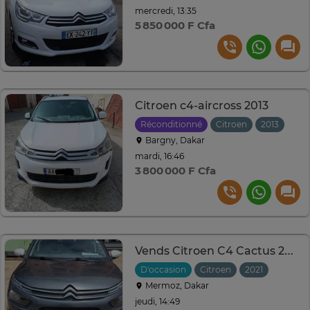
mercredi, 13:35
5 850 000 F Cfa
Citroen c4-aircross 2013
Réconditionné
Citroen
2013
Aut
Bargny, Dakar
mardi, 16:46
3 800 000 F Cfa
Vends Citroen C4 Cactus 2021
D'occasion
Citroen
2021
Automa
Mermoz, Dakar
jeudi, 14:49