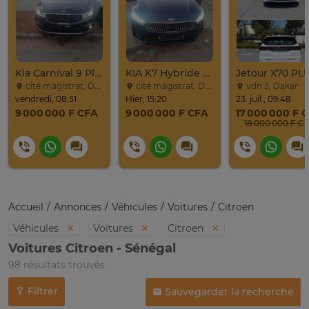
Kia Carnival 9 Places
KIA K7 Hybride Full 2017
cité magistrat, Dakar
cité magistrat, Dakar
vdn 3, Dakar
vendredi, 08:51
Hier, 15:20
23. juil., 09:48
9 000 000 F CFA
9 000 000 F CFA
17 000 000 F 
18 000 000 F C
Accueil
Annonces
Véhicules
Voitures
Citroen
Véhicules
Voitures
Citroen
Voitures Citroen - Sénégal
98 résultats trouvés
Filtrer
Sauvegarder la recherche