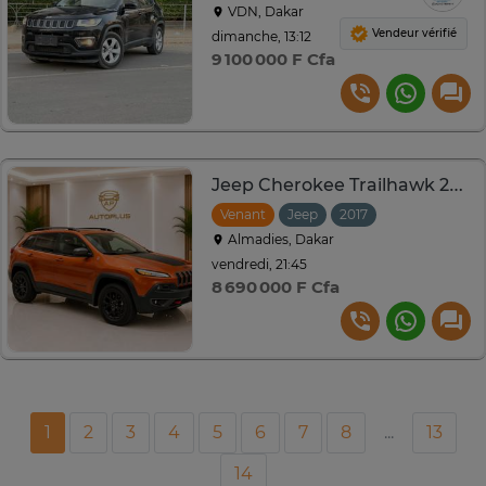
VDN, Dakar
Vendeur vérifié
dimanche, 13:12
9 100 000 F Cfa
Jeep Cherokee Trailhawk 2017
Venant
Jeep
2017
Automatique
Almadies, Dakar
vendredi, 21:45
8 690 000 F Cfa
1
2
3
4
5
6
7
8
...
13
14