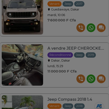
Venant
Jeep
2017
Automatique
Guediawaye, Dakar
mardi, 10:06
7 600 000 F Cfa
A vendre JEEP CHEROCKEE LIMITED 2019 essence
Réconditionné
Jeep
2019
Autom
Dakar, Dakar
lundi, 15:29
11 000 000 F Cfa
Jeep Compass 2018 1.4
Venant
Jeep
2018
Automatique