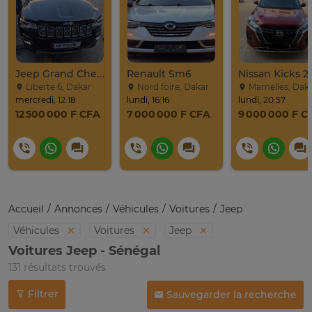
Jeep Grand Cherokee Overland 2019 À Vendre
Renault Sm6
Nissan Kicks 2
Liberte 6, Dakar
Nord foire, Dakar
Mamelles, Dak
mercredi, 12:18
lundi, 16:16
lundi, 20:57
12 500 000 F CFA
7 000 000 F CFA
9 000 000 F C
Accueil
Annonces
Véhicules
Voitures
Jeep
Véhicules
Voitures
Jeep
Voitures Jeep - Sénégal
131 résultats trouvés
Filtrer
Sauvegarder la recherche