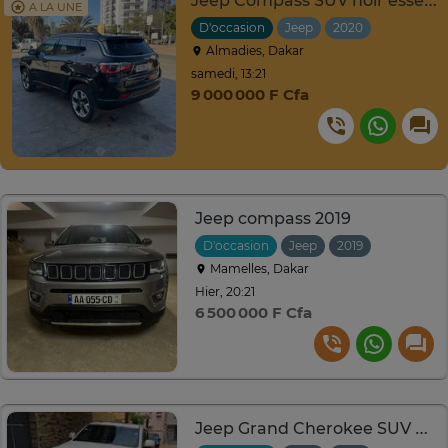
Jeep Compass SUV noir essence automatique
A LA UNE
D'occasion
Jeep
2020
Automati
Almadies, Dakar
samedi, 13:21
9 000 000 F Cfa
Jeep compass 2019
D'occasion
Jeep
2019
Automati
Mamelles, Dakar
Hier, 20:21
6 500 000 F Cfa
Jeep Grand Cherokee SUV blanc polyvalent