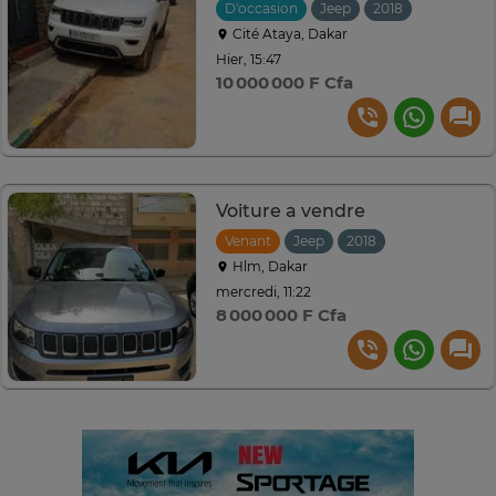
D'occasion
Jeep
2018
Automati
Cité Ataya, Dakar
Hier, 15:47
10 000 000 F Cfa
Voiture a vendre
Venant
Jeep
2018
Hlm, Dakar
mercredi, 11:22
8 000 000 F Cfa