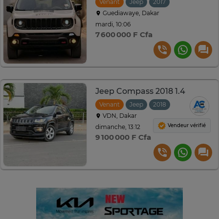
Venant
Jeep
2017
Automatique
Guediawaye, Dakar
mardi, 10:06
7 600 000 F Cfa
Jeep Compass 2018 1.4
Venant
Jeep
2018
Automatique
VDN, Dakar
Vendeur vérifié
dimanche, 13:12
9 100 000 F Cfa