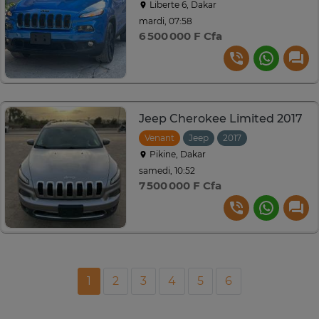
Liberte 6, Dakar
mardi, 07:58
6 500 000 F Cfa
Jeep Cherokee Limited 2017
Venant
Jeep
2017
Automatique
Pikine, Dakar
samedi, 10:52
7 500 000 F Cfa
1
2
3
4
5
6