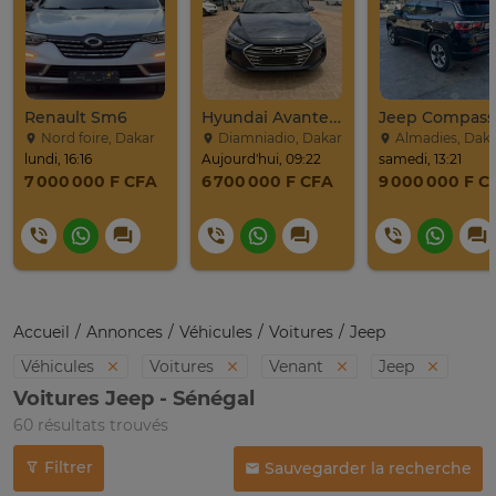
Renault Sm6
Hyundai Avante 2017
Nord foire, Dakar
Diamniadio, Dakar
Almadies, Dak
lundi, 16:16
Aujourd'hui, 09:22
samedi, 13:21
7 000 000 F CFA
6 700 000 F CFA
9 000 000 F C
Accueil
Annonces
Véhicules
Voitures
Jeep
Véhicules
Voitures
Venant
Jeep
Voitures Jeep - Sénégal
60 résultats trouvés
Filtrer
Sauvegarder la recherche