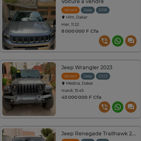
Voiture a vendre
Venant
Jeep
2018
Hlm, Dakar
Hier, 11:22
8 000 000 F Cfa
Jeep Wrangler 2023
Venant
Jeep
2023
Automatique
Médina, Dakar
mardi, 15:45
45 000 000 F Cfa
Jeep Renegade Trailhawk 2017 SUV compact blanc robuste