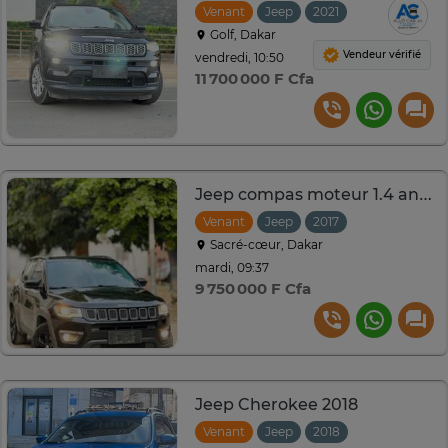
Venant
Jeep
2021
Automatique
Golf, Dakar
Vendeur vérifié
vendredi, 10:50
11 700 000 F Cfa
Jeep compas moteur 1.4 année 2017
Venant
Jeep
2017
Automatique
Sacré-cœur, Dakar
mardi, 09:37
9 750 000 F Cfa
Jeep Cherokee 2018
Venant
Jeep
2018
Automatique