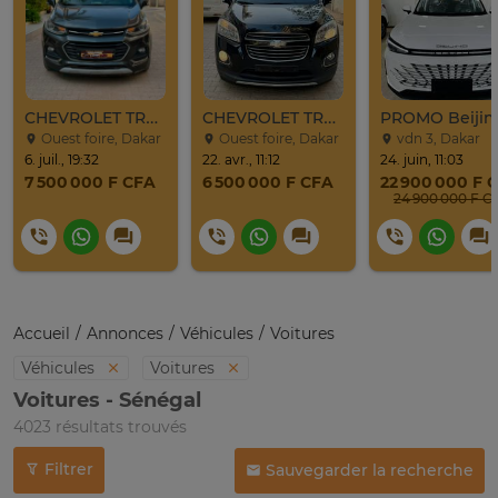
CHEVROLET TRAX LT 2017
CHEVROLET TRAX 2016
Ouest foire, Dakar
Ouest foire, Dakar
vdn 3, Dakar
6. juil., 19:32
22. avr., 11:12
24. juin, 11:03
7 500 000 F CFA
6 500 000 F CFA
22 900 000 F 
24 900 0
Accueil
Annonces
Véhicules
Voitures
Véhicules
Voitures
Voitures - Sénégal
4023 résultats trouvés
Filtrer
Sauvegarder la recherche