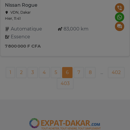
Nissan Rogue
VDN, Dakar
Hier, 11:41
Automatique
83,000 km
Essence
7 800 000 F CFA
1
2
3
4
5
6
7
8
...
402
403