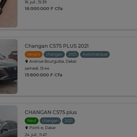
16. juil., 15:39
16 000 000 F Cfa
Changan CS75 PLUS 2021
Venant
changan
2021
Automatique
Avenue Bourguiba, Dakar
samedi, 13:44
15 800 000 F Cfa
CHANGAN CS75 plus
Neuf
changan
2021
Point-e, Dakar
24. juil., 11:47