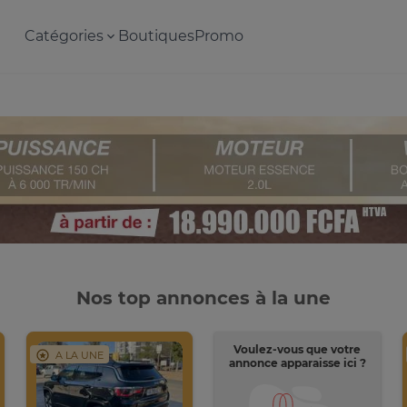
Catégories
Boutiques
Promo
Nos top annonces à la une
Voulez-vous que votre
A LA UNE
annonce apparaisse ici ?