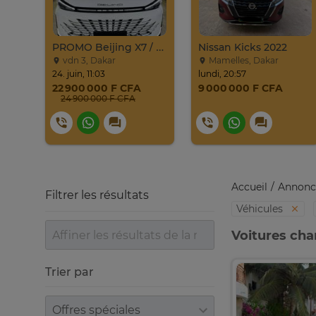
024
PROMO Beijing X7 / 2025
Nissan Kicks 2022
vdn 3, Dakar
Mamelles, Dakar
24. juin, 11:03
lundi, 20:57
22 900 000 F CFA
9 000 000 F CFA
24 900 000 F CFA
Accueil
Annonc
Filtrer les résultats
Véhicules
Voitures cha
Trier par
Trier par