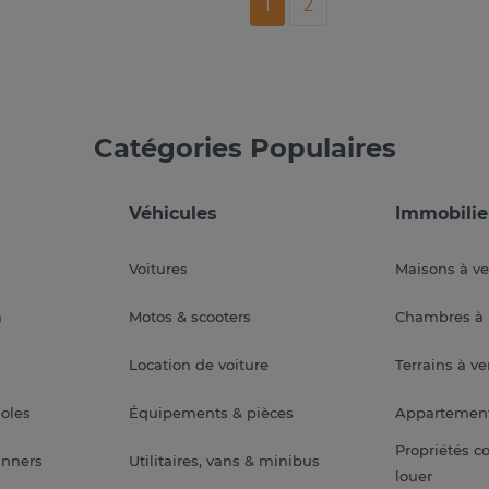
1
2
Catégories Populaires
Véhicules
Immobilie
Voitures
Maisons à v
a
Motos & scooters
Chambres à 
Location de voiture
Terrains à v
soles
Équipements & pièces
Appartemen
Propriétés c
anners
Utilitaires, vans & minibus
louer