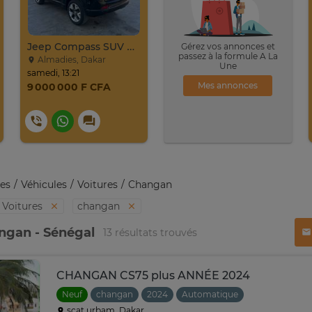
Jeep Compass SUV Noir Essence Automatique
Gérez vos annonces et
passez à la formule A La
Almadies, Dakar
Une
samedi, 13:21
Mes annonces
9 000 000 F CFA
es
Véhicules
Voitures
Changan
Voitures
changan
ngan - Sénégal
13 résultats trouvés
CHANGAN CS75 plus ANNÉE 2024
Neuf
changan
2024
Automatique
scat urbam, Dakar