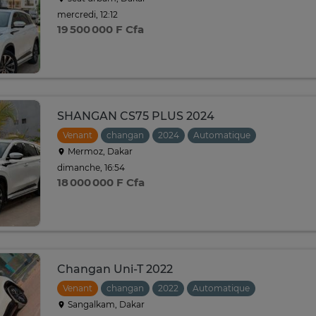
mercredi, 12:12
19 500 000 F Cfa
SHANGAN CS75 PLUS 2024
Venant
changan
2024
Automatique
Mermoz, Dakar
dimanche, 16:54
18 000 000 F Cfa
Changan Uni-T 2022
Venant
changan
2022
Automatique
Sangalkam, Dakar