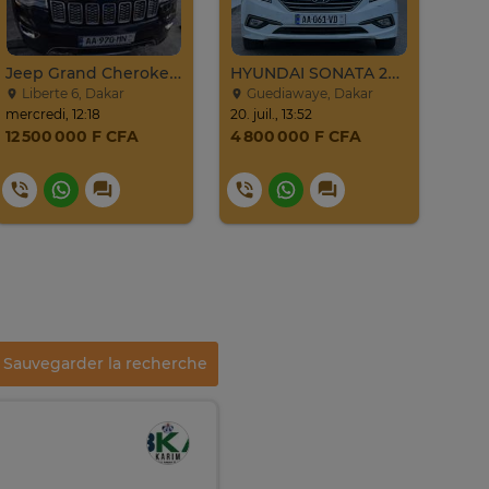
Jeep Grand Cherokee Overland 2019 À Vendre
HYUNDAI SONATA 2016
BMW
Liberte 6, Dakar
Guediawaye, Dakar
Mé
mercredi, 12:18
20. juil., 13:52
mardi
12 500 000 F CFA
4 800 000 F CFA
23 
Sauvegarder la recherche