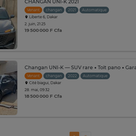
CHANGAN UNI-K 2021
Venant
changan
2021
Automatique
Liberte 6, Dakar
2. juin, 21:25
19 500 000 F Cfa
Changan UNI-K — SUV rare • Toit pano • Gar
Venant
changan
2022
Automatique
Cité biagui, Dakar
28. mai, 09:32
18 500 000 F Cfa