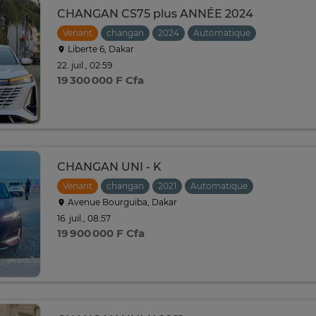
CHANGAN CS75 plus ANNÉE 2024
Venant
changan
2024
Automatique
Liberte 6, Dakar
22. juil., 02:59
19 300 000 F Cfa
CHANGAN UNI - K
Venant
changan
2021
Automatique
Avenue Bourguiba, Dakar
16. juil., 08:57
19 900 000 F Cfa