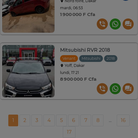
Nord foire, Dakar
mardi, 06:53
1 900 000 F Cfa
Mitsubishi RVR 2018
Venant
Mitsubishi
2018
Automat
Yoff, Dakar
lundi, 17:21
8 900 000 F Cfa
1
2
3
4
5
6
7
8
...
16
17