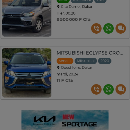
Cité Damel, Dakar
Hier, 00:20
8 500 000 F Cfa
MITSUBISHI ECLYPSE CROSS AWD Année : 2020
Venant
Mitsubishi
2020
Automat
Ouest foire, Dakar
mardi, 20:24
11 F Cfa