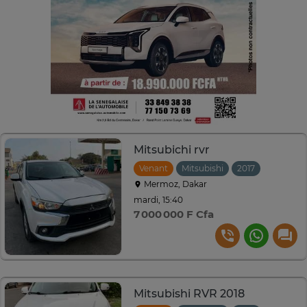
Mitsubichi rvr
Venant
Mitsubishi
2017
Automat
Mermoz, Dakar
mardi, 15:40
7 000 000 F Cfa
Mitsubishi RVR 2018