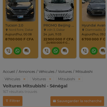
Tucson 2.0
PROMO Beijing X7 / 2025
Nord foire, Dakar
vdn 3, Dakar
Diamniadio, D
Aujourd'hui, 00:08
24. juin, 11:03
Aujourd'hui, 09:2
8 700 000 F CFA
22 900 000 F CFA
6 700 000 F C
24 900 000 F CFA
Accueil
Annonces
Véhicules
Voitures
Mitsubishi
Véhicules
Voitures
Mitsubishi
Voitures Mitsubishi - Sénégal
167 résultats trouvés
Filtrer
Sauvegarder la recherche