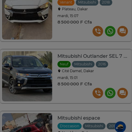
Venant
Mitsubishi
2018
Automat
Plateau, Dakar
mardi, 15:07
8 500 000 F Cfa
Mitsubishi Outlander SEL 7 places 4 cylindres
Neuf
Mitsubishi
2016
Automatiq
Cité Damel, Dakar
mardi, 15:01
8 500 000 F Cfa
Mitsubishi espace
D'occasion
Mitsubishi
2016
Manu