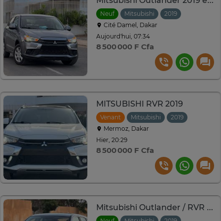
Mitsubishi Outlander 2019 essence 2.0L
Neuf
Mitsubishi
2019
Automatiq
Cité Damel, Dakar
Aujourd'hui, 07:34
8 500 000 F Cfa
MITSUBISHI RVR 2019
Venant
Mitsubishi
2019
Automat
Mermoz, Dakar
Hier, 20:29
8 500 000 F Cfa
Mitsubishi Outlander / RVR 2019 essence 2.0L
Neuf
Mitsubishi
2019
Automatiq