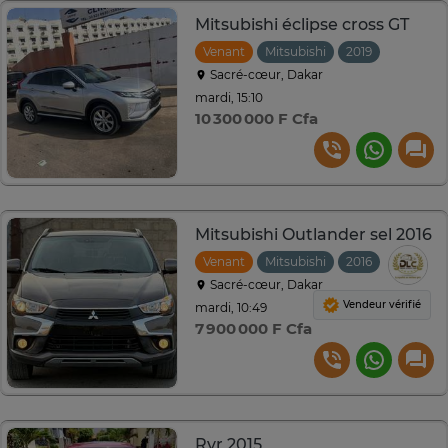
Mitsubishi éclipse cross GT
Venant
Mitsubishi
2019
Automat
Sacré-cœur, Dakar
mardi, 15:10
10 300 000 F Cfa
Mitsubishi Outlander sel 2016
Venant
Mitsubishi
2016
Sacré-cœur, Dakar
Vendeur vérifié
mardi, 10:49
7 900 000 F Cfa
Rvr 2015