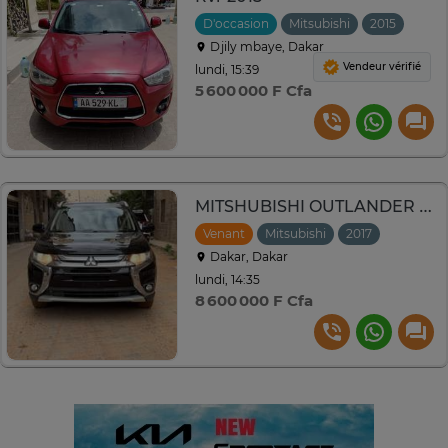
D'occasion
Mitsubishi
2015
Auto
Djily mbaye, Dakar
Vendeur vérifié
lundi, 15:39
5 600 000 F Cfa
MITSHUBISHI OUTLANDER 2017
Venant
Mitsubishi
2017
Automat
Dakar, Dakar
lundi, 14:35
8 600 000 F Cfa