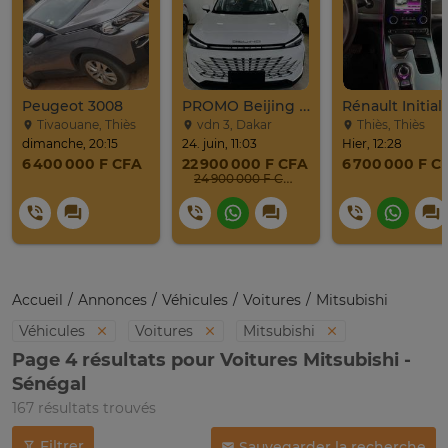
Peugeot 3008
PROMO Beijing X7 / 2025
Tivaouane, Thiès
vdn 3, Dakar
Thiès, Thiès
dimanche, 20:15
24. juin, 11:03
Hier, 12:28
6 400 000 F CFA
22 900 000 F CFA
6 700 000 F C
24 900 000 F CFA
Accueil
Annonces
Véhicules
Voitures
Mitsubishi
Véhicules
Voitures
Mitsubishi
Page 4 résultats pour Voitures Mitsubishi -
Sénégal
167 résultats trouvés
Filtrer
Sauvegarder la recherche