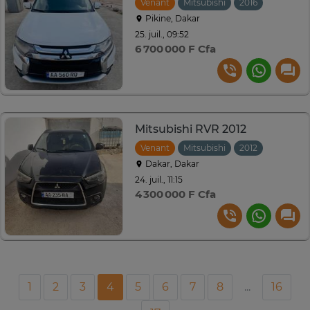
Venant
Mitsubishi
2016
Automat
Pikine, Dakar
25. juil., 09:52
6 700 000 F Cfa
Mitsubishi RVR 2012
Venant
Mitsubishi
2012
Automat
Dakar, Dakar
24. juil., 11:15
4 300 000 F Cfa
1
2
3
4
5
6
7
8
...
16