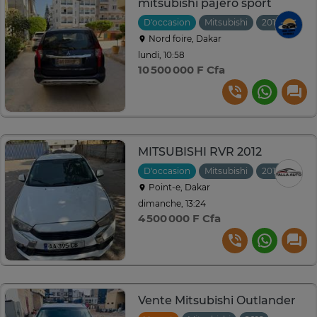
mitsubishi pajero sport
D'occasion
Mitsubishi
2018
Auto
Nord foire, Dakar
lundi, 10:58
10 500 000 F Cfa
MITSUBISHI RVR 2012
D'occasion
Mitsubishi
2012
Auto
Point-e, Dakar
dimanche, 13:24
4 500 000 F Cfa
Vente Mitsubishi Outlander