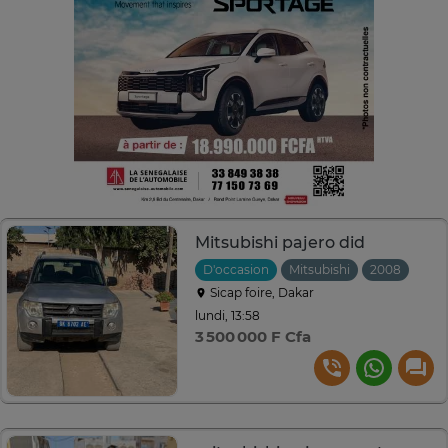
Mitsubishi pajero did
D'occasion
Mitsubishi
2008
Manu
Sicap foire, Dakar
lundi, 13:58
3 500 000 F Cfa