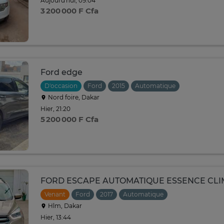
Aujourd'hui, 09:04
3 200 000 F Cfa
Ford edge
D'occasion
Ford
2015
Automatique
Nord foire, Dakar
Hier, 21:20
5 200 000 F Cfa
FORD ESCAPE AUTOMATIQUE ESSENCE CLIMA
Venant
Ford
2017
Automatique
Hlm, Dakar
Hier, 13:44