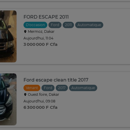
FORD ESCAPE 2011
D'occasion
Ford
2011
Automatique
Mermoz, Dakar
Aujourd'hui, 11:04
3 000 000 F Cfa
Ford escape clean title 2017
Venant
Ford
2017
Automatique
Ouest foire, Dakar
Aujourd'hui, 09:08
6 300 000 F Cfa