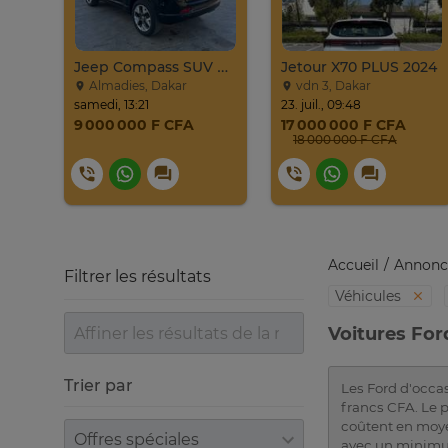
Jeep Grand Cherokee Overland 2019 À Vendre
Jeep Compass SUV Noir Essence Automatique
Jetour X70 PLUS 2024
Almadies, Dakar
vdn 3, Dakar
samedi, 13:21
23. juil., 09:48
9 000 000 F CFA
17 000 000 F CFA
18 000 000 F CFA
Accueil
Annonc
Filtrer les résultats
Véhicules
Voitures For
Trier par
Les Ford d'occas
francs CFA. Le p
coûtent en moye
Trier par
avec un minimu