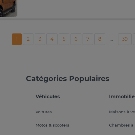
1
2
3
4
5
6
7
8
...
39
Catégories Populaires
Véhicules
Immobilie
Voitures
Maisons à v
a
Motos & scooters
Chambres à 