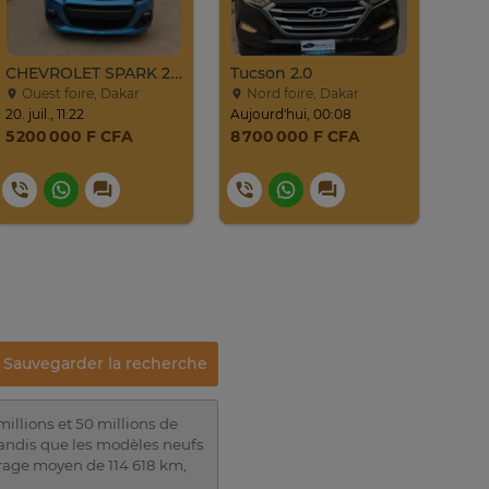
CHEVROLET SPARK 2017
Tucson 2.0
Mazd
Ouest foire, Dakar
Nord foire, Dakar
Da
20. juil., 11:22
Aujourd'hui, 00:08
lundi
5 200 000 F CFA
8 700 000 F CFA
8 7
9 
Sauvegarder la recherche
illions et 50 millions de
tandis que les modèles neufs
rage moyen de 114 618 km,