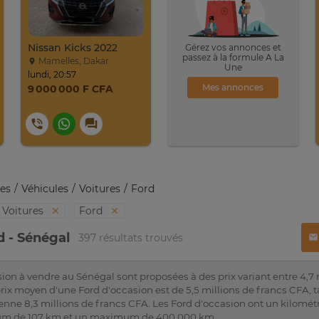
Nissan Kicks 2022
Gérez vos annonces et
passez à la formule A La
Mamelles, Dakar
Une
lundi, 20:57
Mes annonces
9 000 000 F CFA
es
Véhicules
Voitures
Ford
Voitures
Ford
d - Sénégal
397 résultats trouvés
ion à vendre au Sénégal sont proposées à des prix variant entre 4,7 m
rix moyen d'une Ford d'occasion est de 5,5 millions de francs CFA, 
nne 8,3 millions de francs CFA. Les Ford d'occasion ont un kilomét
m de 107 km et un maximum de 400 000 km.