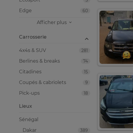
5
Edge
60
Afficher plus
Carrosserie
4x4s & SUV
281
Berlines & breaks
74
Citadines
15
Coupés & cabriolets
9
Pick-ups
18
Lieux
Sénégal
Dakar
389