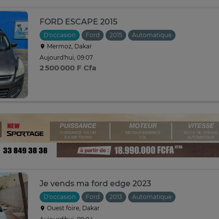
FORD ESCAPE 2015
D'occasion
Ford
2015
Automatique
Mermoz, Dakar
Aujourd'hui, 09:07
2 500 000 F Cfa
Je vends ma ford edge 2023
D'occasion
Ford
2013
Automatique
Ouest foire, Dakar