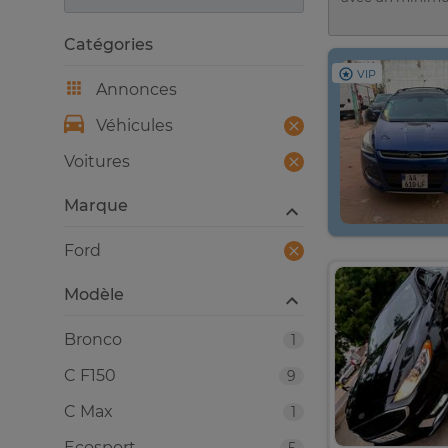
Catégories
VIP
Annonces
Véhicules
Voitures
Marque
Ford
Modèle
Bronco
1
C F150
9
C Max
1
Ecosport