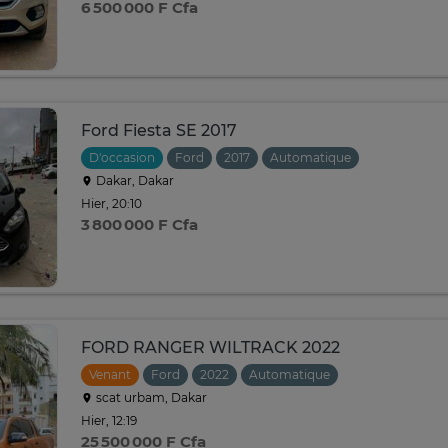
6 500 000 F Cfa
Ford Fiesta SE 2017
D'occasion
Ford
2017
Automatique
Dakar, Dakar
Hier, 20:10
3 800 000 F Cfa
FORD RANGER WILTRACK 2022
Venant
Ford
2022
Automatique
scat urbam, Dakar
Hier, 12:19
25 500 000 F Cfa