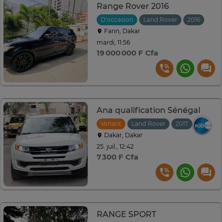
Range Rover 2016
D'occasion
Land Rover
2016
Aut
Fann, Dakar
mardi, 11:56
19 000 000 F Cfa
Ana qualification Sénégal
Venant
Land Rover
2017
Automa
Dakar, Dakar
25. juil., 12:42
7 300 F Cfa
RANGE SPORT