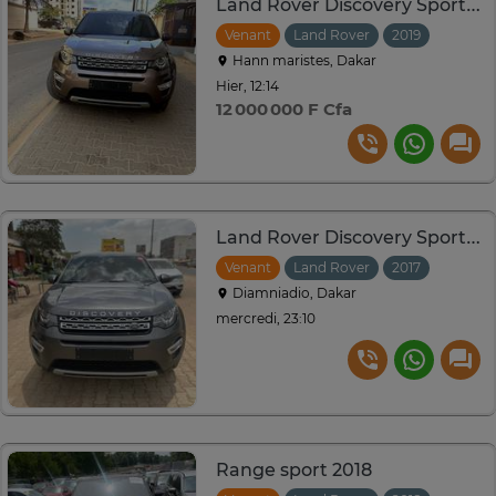
Land Rover Discovery Sport HSE2019
Venant
Land Rover
2019
Automa
Hann maristes, Dakar
Hier, 12:14
12 000 000 F Cfa
Land Rover Discovery Sport SUV
Venant
Land Rover
2017
Automa
Diamniadio, Dakar
mercredi, 23:10
Range sport 2018