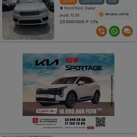
Venant
Land Rover
2018
Automa
Nord foire, Dakar
Vendeur vérifié
jeudi, 10:39
23 000 000 F Cfa