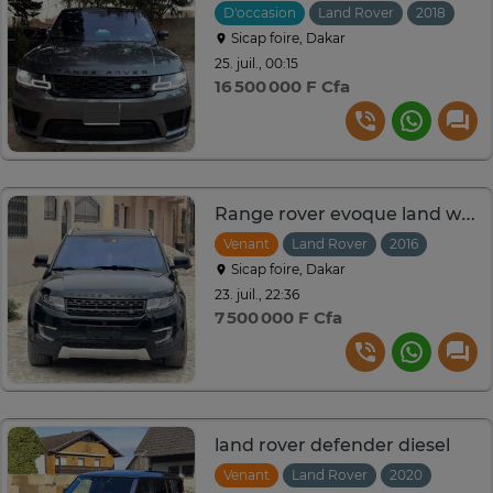
D'occasion
Land Rover
2018
Aut
Sicap foire, Dakar
25. juil., 00:15
16 500 000 F Cfa
Range rover evoque land wind 2016
Venant
Land Rover
2016
Automa
Sicap foire, Dakar
23. juil., 22:36
7 500 000 F Cfa
land rover defender diesel
Venant
Land Rover
2020
Autom