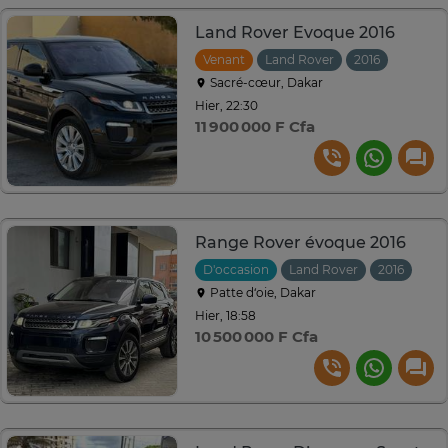
Land Rover Evoque 2016
Venant
Land Rover
2016
Automa
Sacré-cœur, Dakar
Hier, 22:30
11 900 000 F Cfa
Range Rover évoque 2016
D'occasion
Land Rover
2016
Aut
Patte d‘oie, Dakar
Hier, 18:58
10 500 000 F Cfa