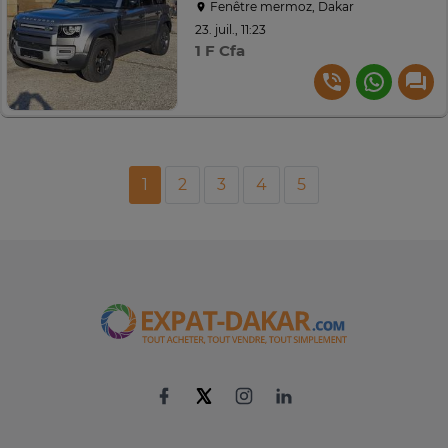
Fenêtre mermoz, Dakar
23. juil., 11:23
1 F Cfa
1
2
3
4
5