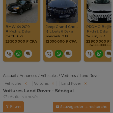
BMW X4 2019
Jeep Grand Cherokee Overland 2019 À Vendre
Médina, Dakar
Liberte 6, Dakar
vdn 3, Dakar
mardi, 16:22
mercredi, 12:18
24. juin, 11:03
23 500 000 F CFA
12 500 000 F CFA
22 900 000 F 
24 900 0
Accueil
Annonces
Véhicules
Voitures
Land-Rover
Véhicules
Voitures
Land Rover
Voitures Land Rover - Sénégal
43 résultats trouvés
Filtrer
Sauvegarder la recherche