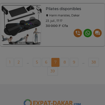
Pilates disponibles
Hann maristes, Dakar
23. juil., 17:17
30 000 F Cfa
1
2
...
5
6
7
8
9
...
38
39