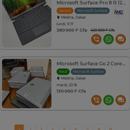
Microsoft Surface Pro 8 i5 12th + Stylet et coque
Venant
Microsoft Surface
Médina, Dakar
lundi, 11:17
380 000 F Cfa
420 000 F Cfa
Microsoft Surface Go 2 Core m3 10.9 Pouces
Neuf
Microsoft Surface
Médina, Dakar
mardi, 23:16
130 000 F Cfa
1
2
3
4
5
6
7
8
9