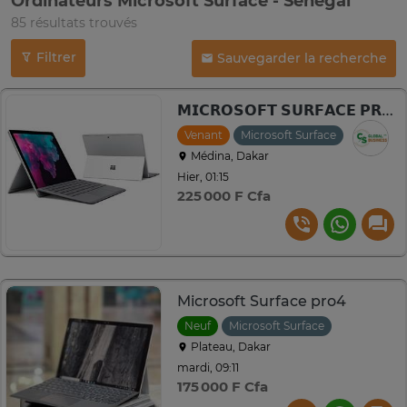
Ordinateurs Microsoft Surface - Sénégal
85 résultats trouvés
Filtrer
Sauvegarder la recherche
𝗠𝗜𝗖𝗥𝗢𝗦𝗢𝗙𝗧 𝗦𝗨𝗥𝗙𝗔𝗖𝗘 𝗣𝗥𝗢 𝟳 | 𝗜𝟱 | 𝟭𝟬 𝗚𝗘𝗡
Venant
Microsoft Surface
Médina, Dakar
Hier, 01:15
225 000 F Cfa
Microsoft Surface pro4
Neuf
Microsoft Surface
Plateau, Dakar
mardi, 09:11
175 000 F Cfa