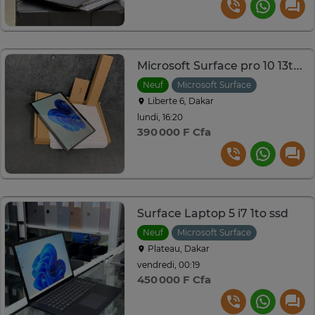
Microsoft Surface pro 10 13th 16go/512go
Neuf
Microsoft Surface
Liberte 6, Dakar
lundi, 16:20
390 000 F Cfa
Surface Laptop 5 i7 1to ssd
Neuf
Microsoft Surface
Plateau, Dakar
vendredi, 00:19
450 000 F Cfa