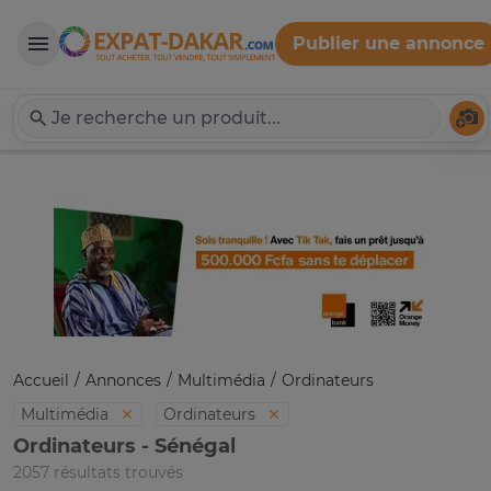
Publier une annonce
Expat-Dakar
Té
Accueil
Annonces
Multimédia
Ordinateurs
Multimédia
Ordinateurs
Ordinateurs - Sénégal
2057 résultats trouvés