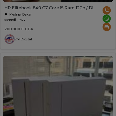
HP Elitebook 840 G7 Core i5 Ram 12Go / Disque 256Go Ssd
Médina, Dakar
samedi, 12:43
200 000 F CFA
2M Digital