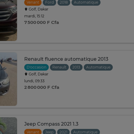
Venant
Ford
2018
Automatique
Golf, Dakar
mardi, 15:12
7 500 000 F Cfa
Renault fluence automatique 2013
D'occasion
Renault
2013
Automatique
Golf, Dakar
lundi, 09:33
2 800 000 F Cfa
Jeep Compass 2021 1.3
Venant
Jeep
2021
Automatique