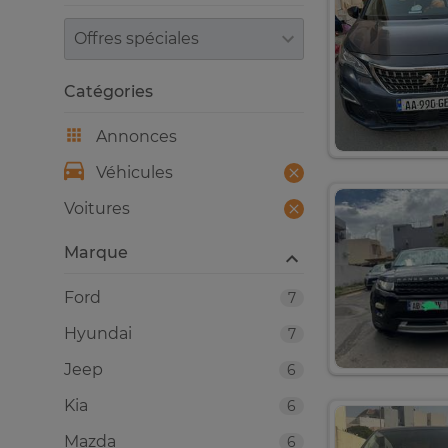
Trier par
Catégories
Annonces
Véhicules
Voitures
Marque
Ford
7
Hyundai
7
Jeep
6
Kia
6
Mazda
6