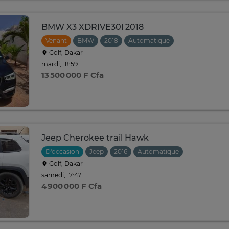
BMW X3 XDRIVE30i 2018
Venant
BMW
2018
Automatique
Golf, Dakar
mardi, 18:59
13 500 000 F Cfa
Jeep Cherokee trail Hawk
D'occasion
Jeep
2016
Automatique
Golf, Dakar
samedi, 17:47
4 900 000 F Cfa