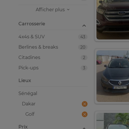
Afficher plus
Carrosserie
4x4s & SUV
43
Berlines & breaks
20
Citadines
2
Pick-ups
3
Lieux
Sénégal
Dakar
Golf
Prix