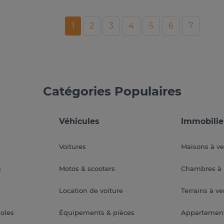
1
2
3
4
5
6
7
Catégories Populaires
Véhicules
Immobilie
Voitures
Maisons à v
a
Motos & scooters
Chambres à 
Location de voiture
Terrains à v
soles
Équipements & pièces
Appartemen