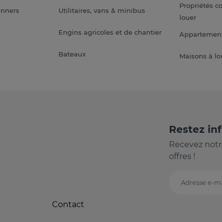
Propriétés c
anners
Utilitaires, vans & minibus
louer
Engins agricoles et de chantier
Appartement
Bateaux
Maisons à lo
Restez in
Recevez notr
offres !
Adresse e-ma
Contact