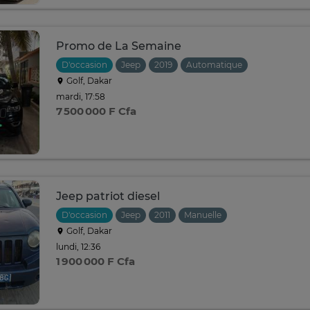
Promo de La Semaine
D'occasion
Jeep
2019
Automatique
Golf, Dakar
mardi, 17:58
7 500 000 F Cfa
Jeep patriot diesel
D'occasion
Jeep
2011
Manuelle
Golf, Dakar
lundi, 12:36
1 900 000 F Cfa