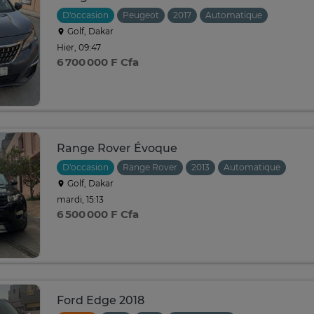
D'occasion
Peugeot
2017
Automatique
Golf, Dakar
Hier, 09:47
6 700 000 F Cfa
Range Rover Évoque
D'occasion
Range Rover
2013
Automatique
Golf, Dakar
mardi, 15:13
6 500 000 F Cfa
Ford Edge 2018