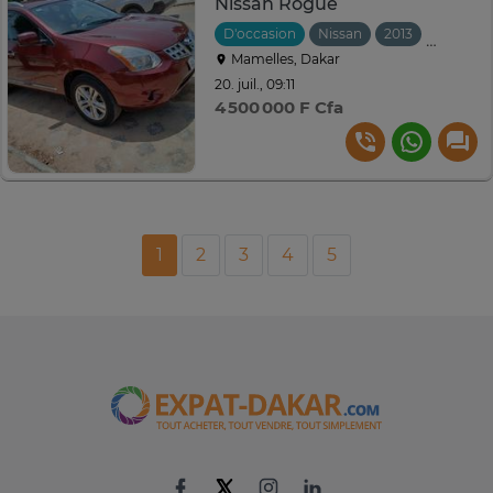
Nissan Rogue
D'occasion
Nissan
2013
Automat
Mamelles, Dakar
20. juil., 09:11
4 500 000 F Cfa
1
2
3
4
5