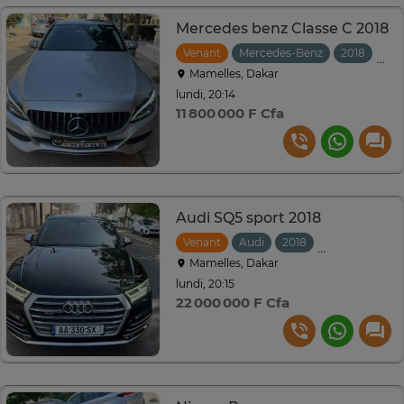
Mercedes benz Classe C 2018
Venant
Mercedes-Benz
2018
Aut
Mamelles, Dakar
lundi, 20:14
11 800 000 F Cfa
Audi SQ5 sport 2018
Venant
Audi
2018
Automatique
Mamelles, Dakar
lundi, 20:15
22 000 000 F Cfa