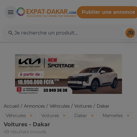
Publier une annonce
Expat-Dakar
Té
Accueil
Annonces
Véhicules
Voitures
Dakar
Véhicules
Voitures
Dakar
Mamelles
Voitures - Dakar
49 résultats trouvés