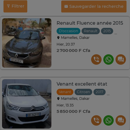
Filtrer
Sauvegarder la recherche
Renault Fluence année 2015
D'occasion
Renault
2015
Automa
Mamelles, Dakar
Hier, 20:37
2 700 000 F Cfa
Venant excellent état
Venant
Citroen
2017
Manuelle
Mamelles, Dakar
Hier, 13:35
5 850 000 F Cfa