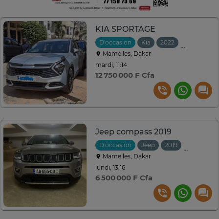
KIA SPORTAGE
D'occasion
Kia
2022
Automatiq
Mamelles, Dakar
mardi, 11:14
12 750 000 F Cfa
Jeep compass 2019
D'occasion
Jeep
2019
Automati
Mamelles, Dakar
lundi, 13:16
6 500 000 F Cfa