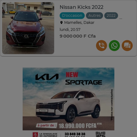
Nissan Kicks 2022
D'occasion
Autres
2022
Automa
Mamelles, Dakar
lundi, 20:57
9 000 000 F Cfa