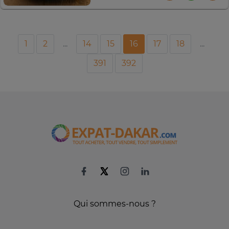
1
2
...
14
15
16
17
18
...
391
392
Qui sommes-nous ?