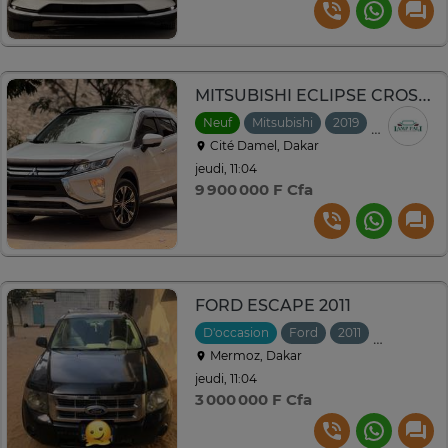
MITSUBISHI ECLIPSE CROSS 2019 1.5L 4x4
Neuf
Mitsubishi
2019
Automatiq
Cité Damel, Dakar
jeudi, 11:04
9 900 000 F Cfa
FORD ESCAPE 2011
D'occasion
Ford
2011
Automatiq
Mermoz, Dakar
jeudi, 11:04
3 000 000 F Cfa