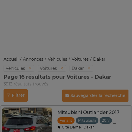
Accueil
Annonces
Véhicules
Voitures
Dakar
Véhicules
Voitures
Dakar
Page 16 résultats pour Voitures - Dakar
3913 résultats trouvés
Filtrer
Sauvegarder la recherche
Mitsubishi Outlander 2017
Venant
Mitsubishi
2017
Automat
Cité Damel, Dakar