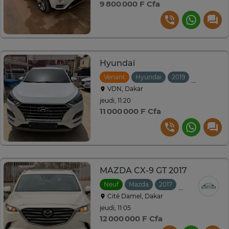
9 800 000 F Cfa
Hyundai
Venant
Hyundai
2019
Automati
VDN, Dakar
jeudi, 11:20
11 000 000 F Cfa
MAZDA CX-9 GT 2017
Neuf
Mazda
2017
Automatique
Cité Damel, Dakar
jeudi, 11:05
12 000 000 F Cfa