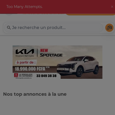
Too Many Attempts.
Publier une annonce
Expat-Dakar
Té
Nos top annonces à la une