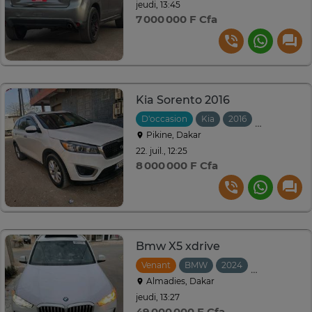
jeudi, 13:45
7 000 000 F Cfa
Kia Sorento 2016
D'occasion
Kia
2016
Automatiqu
Pikine, Dakar
22. juil., 12:25
8 000 000 F Cfa
Bmw X5 xdrive
Venant
BMW
2024
Automatiqu
Almadies, Dakar
jeudi, 13:27
49 000 000 F Cfa