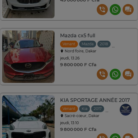
Mazda cx5 full
Venant
Mazda
2018
Automatiqu
Nord foire, Dakar
jeudi, 13:26
9 800 000 F Cfa
KIA SPORTAGE ANNÉE 2017
Venant
Kia
2017
Automatique
Sacré-cœur, Dakar
jeudi, 13:10
9 800 000 F Cfa