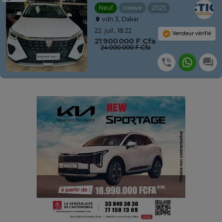
Neuf
roewe
2025
Automatique
vdn 3, Dakar
22. juil., 18:22
Vendeur vérifié
21 900 000 F Cfa
24 000 000 F Cfa