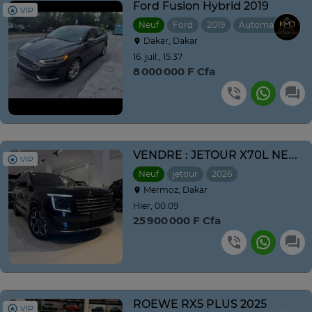
Ford Fusion Hybrid 2019
VIP
Neuf
Ford
2019
Automatique
Dakar, Dakar
16. juil., 15:37
8 000 000 F Cfa
VENDRE : JETOUR X70L NEUF NOUVEAU MODÈLE ANNE 2026
VIP
Neuf
jetour
2026
Automatique
Mermoz, Dakar
Hier, 00:09
25 900 000 F Cfa
ROEWE RX5 PLUS 2025
VIP