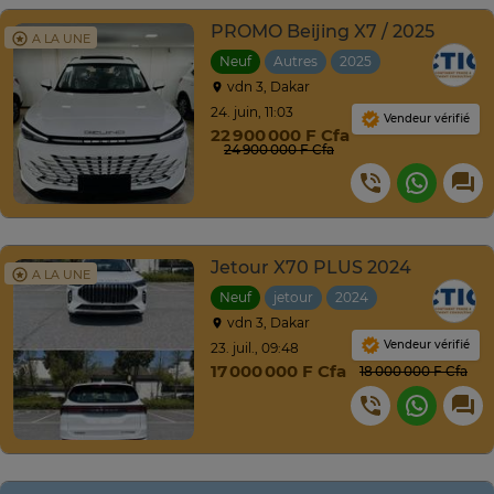
PROMO Beijing X7 / 2025
A LA UNE
Neuf
Autres
2025
Automatique
vdn 3, Dakar
24. juin, 11:03
Vendeur vérifié
22 900 000 F Cfa
24 900 000 F Cfa
Jetour X70 PLUS 2024
A LA UNE
Neuf
jetour
2024
Automatique
vdn 3, Dakar
Vendeur vérifié
23. juil., 09:48
17 000 000 F Cfa
18 000 000 F Cfa