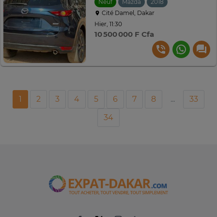
Neuf
Mazda
2018
Automatique
Cité Damel, Dakar
Hier, 11:30
10 500 000 F Cfa
1
2
3
4
5
6
7
8
...
33
34