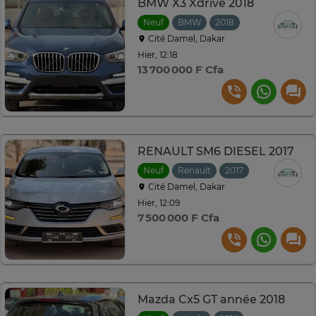
BMW X3 Xdrive 2018
Neuf
BMW
2018
Automatique
Cité Damel, Dakar
Hier, 12:18
13 700 000 F Cfa
RENAULT SM6 DIESEL 2017
Neuf
Renault
2017
Automatique
Cité Damel, Dakar
Hier, 12:09
7 500 000 F Cfa
Mazda Cx5 GT année 2018