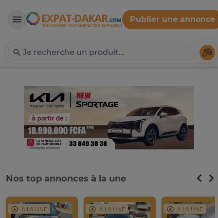
Publier une annonce
Expat-Dakar
Té
Nos top annonces à la une
A LA UNE
A LA UNE
A LA UNE