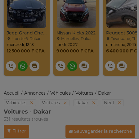
Jeep Grand Cherokee Overland 2019 À Vendre
Nissan Kicks 2022
Peugeot 3008
Liberte 6, Dakar
Mamelles, Dakar
Tivaouane, Thi
mercredi, 12:18
lundi, 20:57
dimanche, 20:15
12 500 000 F CFA
9 000 000 F CFA
6 400 000 F C
Accueil
Annonces
Véhicules
Voitures
Dakar
Véhicules
Voitures
Dakar
Neuf
Voitures - Dakar
331 résultats trouvés
Filtrer
Sauvegarder la recherche