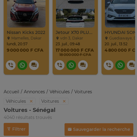
Nissan Kicks 2022
Jetour X70 PLUS 2024
Mamelles, Dakar
vdn 3, Dakar
Guediawaye, Dak
lundi, 20:57
23. juil., 09:48
20. juil., 13:52
9 000 000 F CFA
17 000 000 F CFA
4 800 000 F C
18 000 000 F CFA
Accueil
Annonces
Véhicules
Voitures
Véhicules
Voitures
Voitures - Sénégal
4040 résultats trouvés
Filtrer
Sauvegarder la recherche