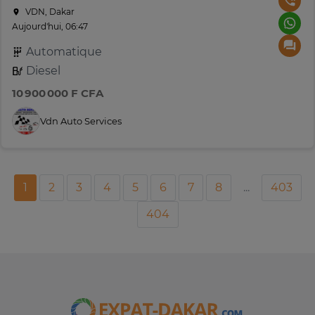
VDN, Dakar
Aujourd'hui, 06:47
Automatique
Diesel
10 900 000 F CFA
Vdn Auto Services
1
2
3
4
5
6
7
8
...
403
404