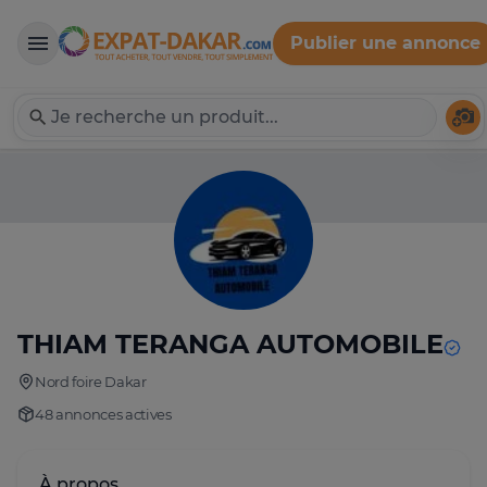
Publier une annonce
Expat-Dakar
Té
THIAM TERANGA AUTOMOBILE
Nord foire Dakar
48 annonces actives
À propos