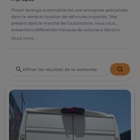
Thiam teranga automobile est une entreprise spécialisée
dans la vente et location de véhicules importés. Très
présent dans le marché de l'automobile, nous vous
présentons différentes marques de voitures à des prix
défiants toute concurrence. Situé à nord foire , le parking
Read more...
Thiam teranga attire le regard de tous les passants. Mr
Thiam propose une large gamme des range rover ,
Mercedes , Audi , Bmw , Hyundai et Ford etc...de très
bonne qualité. Alors n'hésitez plus ! Allez vite acheter
votre voiture chez Thiam