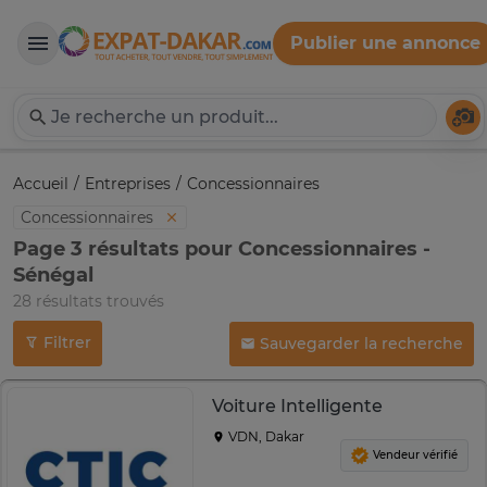
Publier une annonce
Expat-Dakar
Té
Accueil
Entreprises
Concessionnaires
Concessionnaires
Page 3 résultats pour Concessionnaires -
Sénégal
28 résultats trouvés
Filtrer
Sauvegarder la recherche
Voiture Intelligente
VDN, Dakar
Vendeur vérifié