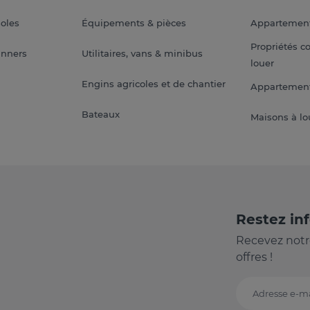
soles
Équipements & pièces
Appartemen
Propriétés c
anners
Utilitaires, vans & minibus
louer
Engins agricoles et de chantier
Appartement
Bateaux
Maisons à lo
Restez in
Recevez notr
offres !
Adresse e-ma