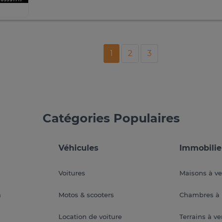
1
2
3
Catégories Populaires
Véhicules
Immobilie
Voitures
Maisons à v
a
Motos & scooters
Chambres à 
Location de voiture
Terrains à v