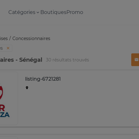
Catégories
Boutiques
Promo
ises
Concessionnaires
es
ires - Sénégal
30 résultats trouvés
listing-6721281