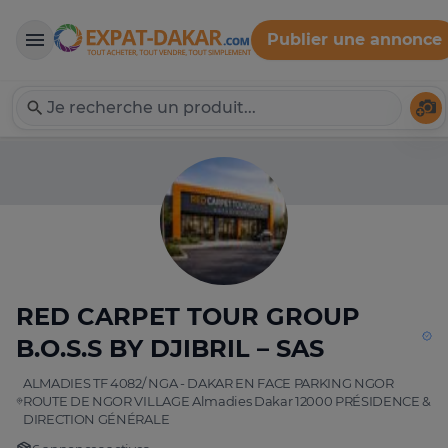
Publier une annonce
Expat-Dakar
Té
RED CARPET TOUR GROUP
B.O.S.S BY DJIBRIL – SAS
ALMADIES TF 4082/ NGA - DAKAR EN FACE PARKING NGOR
ROUTE DE NGOR VILLAGE Almadies Dakar 12000 PRÉSIDENCE &
DIRECTION GÉNÉRALE