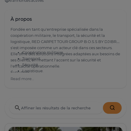
6 annonces actives
À propos
Fondée en tant qu'entreprise spécialisée dans la
coopération militaire, le transport, la sécurité et la
logistique, RED CARPET TOUR GROUP B.O.S.S BY DJIBRIL
s'est imposée comme un acteur clé dans ces secteurs.
Coopération militaire.
Elle offre des solutions intégrées adaptées aux besoins de
Transport.
ses clients, en mettant l'accent sur la sécurité et
Sécurité.
l'efficacité opérationnelle.
Logistique.
Évolution
Facteurs de Succès
Au fil des années, l'entreprise a connu une croissance
Read more...
Le succès de RED CARPET TOUR GROUP B.O.S.S BY
significative, renforçant sa réputation grâce à son
DJIBRIL repose sur sa capacité à fournir des
expertise et à ses services innovants dans le domaine de
services spécialisés et sur une gestion rigoureuse,
la coopération militaire et logistique.
soutenue par un capital solide et une gouvernance
Secteurs d'Activité
efficace.
Valeurs Fondamentales
Excellence dans la prestation de services.
Innovation constante dans les solutions proposées.