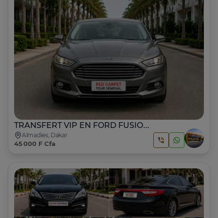
Engagement envers la sécurité et la satisfaction
client.
Son siège social est situé à Dakar, en face du
parking Ngor, sur la route de Ngor Village, dans le
quartier des Almadies, avec une présence
stratégique pour répondre efficacement aux
besoins de ses clients.
Informations Financières et Structurelles
La société est une SAS avec un Conseil
d'Administration, disposant d'un capital social de
1.000.000 FCFA et d'un fonds d'investissement
privé (FIP) de 100.000.000 FCFA. Elle est
TRANSFERT VIP EN FORD FUSION DAKAR – AIBD – MONUD
représentée par son Président Directeur Général,
Monsieur DJIBRIL THIAM BARRO.
Almadies, Dakar
45 000 F Cfa