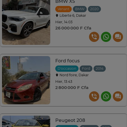
BMW X5
Venant
BMW
2020
Automatiqu
Liberte 6, Dakar
Hier, 14:03
26 000 000 F Cfa
Ford focus
D'occasion
Ford
2014
Automati
Nord foire, Dakar
Hier, 13:43
2 800 000 F Cfa
Peugeot 208