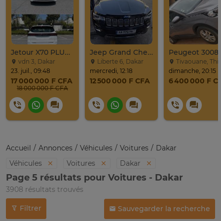
Jetour X70 PLUS 2024
Jeep Grand Cherokee Overland 2019 À Vendre
Peugeot 3008
vdn 3, Dakar
Liberte 6, Dakar
Tivaouane, Thi
23. juil., 09:48
mercredi, 12:18
dimanche, 20:15
17 000 000 F CFA
12 500 000 F CFA
6 400 000 F C
18 000 000 F CFA
Accueil
Annonces
Véhicules
Voitures
Dakar
Véhicules
Voitures
Dakar
Page 5 résultats pour Voitures - Dakar
3908 résultats trouvés
Filtrer
Sauvegarder la recherche