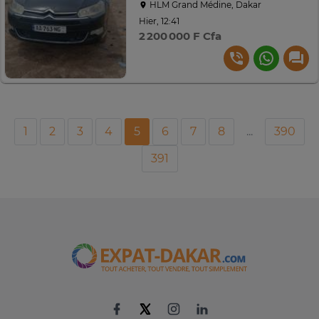
HLM Grand Médine, Dakar
Hier, 12:41
2 200 000 F Cfa
1
2
3
4
5
6
7
8
...
390
391