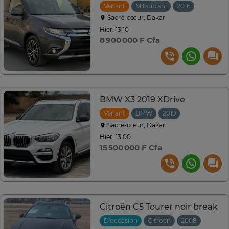
Venant
Mitsubishi
2016
Automat
Sacré-cœur, Dakar
Hier, 13:10
8 900 000 F Cfa
BMW X3 2019 XDrive
Venant
BMW
2019
Automatique
Sacré-cœur, Dakar
Hier, 13:00
15 500 000 F Cfa
Citroën C5 Tourer noir break
D'occasion
Citroen
2008
Autom