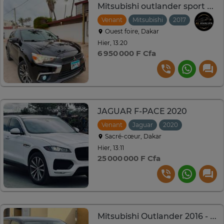
Mitsubishi outlander sport Année 2017
Venant
Mitsubishi
2017
Automat
Ouest foire, Dakar
Hier, 13:20
6 950 000 F Cfa
JAGUAR F-PACE 2020
Venant
Jaguar
2020
Automatiq
Sacré-cœur, Dakar
Hier, 13:11
25 000 000 F Cfa
Mitsubishi Outlander 2016 - 7 Places