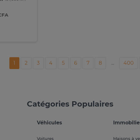
 CFA
1
2
3
4
5
6
7
8
...
400
Catégories Populaires
Véhicules
Immobilie
Voitures
Maisons à v