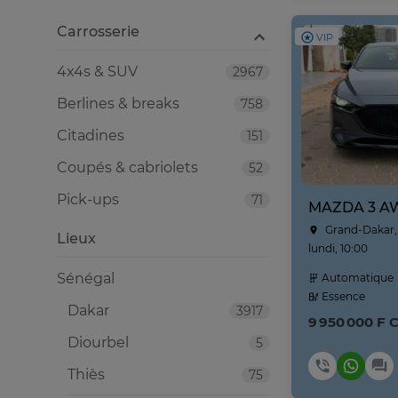
Carrosserie
VIP
4x4s & SUV
2967
Berlines & breaks
758
Citadines
151
Coupés & cabriolets
52
Pick-ups
71
Grand-Dakar,
Lieux
lundi, 10:00
Sénégal
Automatique
Essence
Dakar
3917
9 950 000 F 
Diourbel
5
Thiès
75