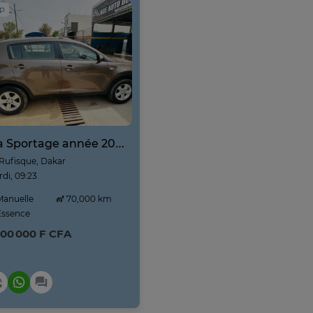
IP
Kia Sportage année 2025
Rufisque, Dakar
di, 09:23
anuelle
70,000 km
ssence
800 000 F CFA