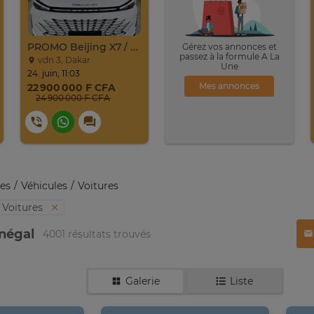
PROMO Beijing X7 / 2025
Gérez vos annonces et
passez à la formule A La
vdn 3, Dakar
Une
24. juin, 11:03
Mes annonces
22 900 000 F CFA
24 900 000 F CFA
es
Véhicules
Voitures
Voitures
énégal
4001 résultats trouvés
Galerie
Liste