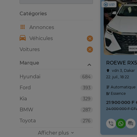
VIP
Catégories
Annonces
Véhicules
Voitures
Marque
ROEWE RX5
vdn 3, Dakar
Hyundai
684
22. juil., 18:22
Ford
Automatique
393
Essence
Kia
329
21 900 000 F
24 000 000 F CF
BMW
287
Toyota
276
Afficher plus