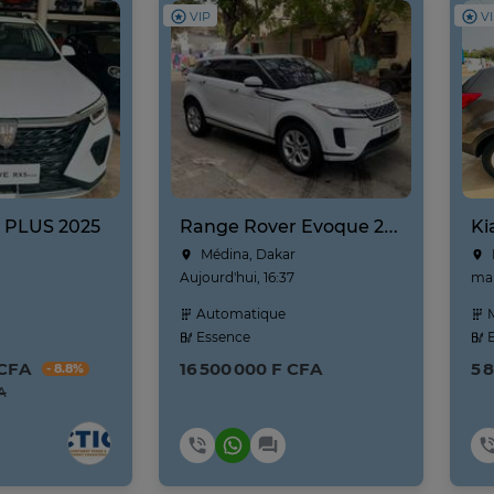
VIP
V
 PLUS 2025
Range Rover Evoque 2020
Médina, Dakar
Aujourd'hui, 16:37
mar
Automatique
M
Essence
E
 CFA
16 500 000 F CFA
5 
- 8.8%
A