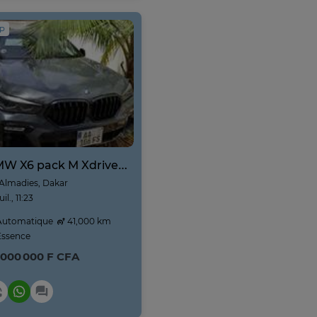
IP
BMW X6 pack M Xdrive 40i Année 2021-2022 prix négociable
Almadies, Dakar
juil., 11:23
utomatique
41,000 km
ssence
 000 000 F CFA