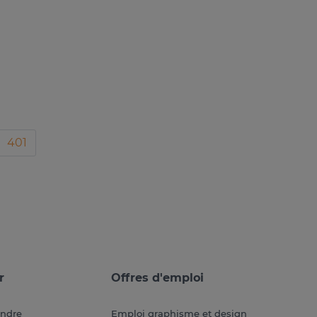
401
r
Offres d'emploi
endre
Emploi graphisme et design