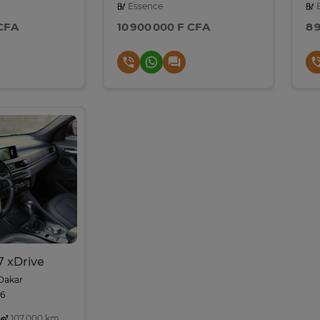
Essence
E
 CFA
10 900 000 F CFA
8 
 xDrive
Dakar
26
107,000 km