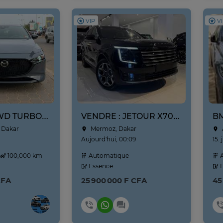
VIP
V
MAZDA 3 AWD TURBO 2021
VENDRE : JETOUR X70L NEUF NOUVEAU MODÈLE ANNE 2026
 Dakar
Mermoz, Dakar
Aujourd'hui, 00:09
15. 
100,000 km
Automatique
A
Essence
E
CFA
25 900 000 F CFA
45