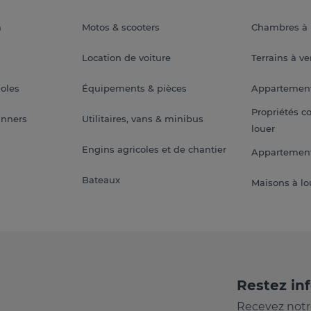
a
Motos & scooters
Chambres à 
Location de voiture
Terrains à v
soles
Équipements & pièces
Appartemen
Propriétés c
anners
Utilitaires, vans & minibus
louer
Engins agricoles et de chantier
Appartement
Bateaux
Maisons à lo
Restez in
Recevez notr