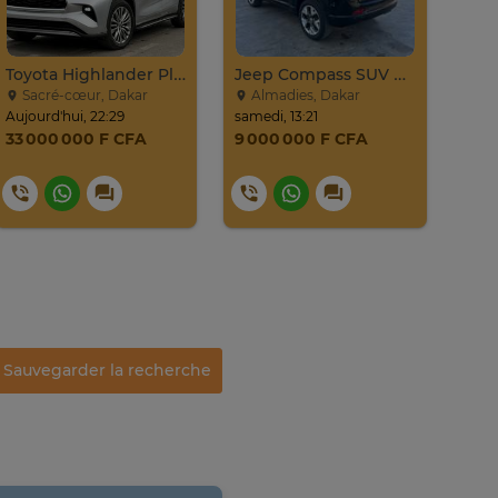
Toyota Highlander Platinium 2023
Jeep Compass SUV Noir Essence Automatique
Niss
Sacré-cœur, Dakar
Almadies, Dakar
Ma
Aujourd'hui, 22:29
samedi, 13:21
lundi
33 000 000 F CFA
9 000 000 F CFA
9 0
Sauvegarder la recherche