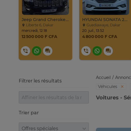
Jeep Grand Cherokee Overland 2019 À Vendre
HYUNDAI SONATA 2016
Liberte 6, Dakar
Guediawaye, Dakar
mercredi, 12:18
20. juil., 13:52
12 500 000 F CFA
4 800 000 F CFA
Accueil
Annonc
Filtrer les résultats
Véhicules
Voitures - S
Trier par
Trier par