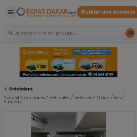
Publier une annonce
Expat-Dakar
Té
Précédent
Accueil
Annonces
Véhicules
Voitures
Dakar
Kia
Sorento