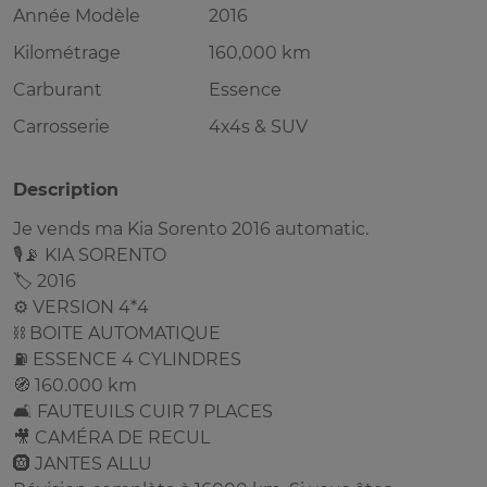
Année Modèle
2016
Kilométrage
160,000 km
Carburant
Essence
Carrosserie
4x4s & SUV
Description
Je vends ma Kia Sorento 2016 automatic.
🎙️📡 KIA SORENTO
🏷️ 2016
⚙️ VERSION 4*4
⛓️ BOITE AUTOMATIQUE
⛽️ ESSENCE 4 CYLINDRES
🧭 160.000 km
🛋️ FAUTEUILS CUIR 7 PLACES
🎥 CAMÉRA DE RECUL
🛞 JANTES ALLU