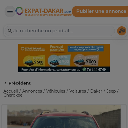
Publier une annonce
Expat-Dakar
Té
Précédent
Accueil
Annonces
Véhicules
Voitures
Dakar
Jeep
Cherokee