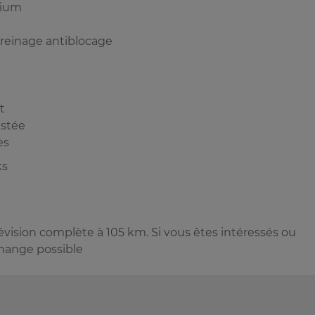
nium
reinage antiblocage
t
istée
es
ks
vision complète à 105 km. Si vous êtes intéressés ou
change possible