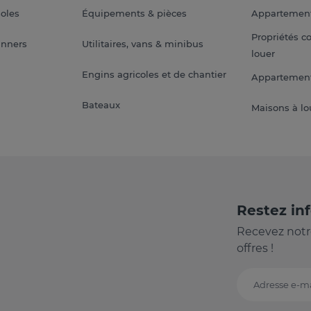
soles
Équipements & pièces
Appartemen
Propriétés c
anners
Utilitaires, vans & minibus
louer
Engins agricoles et de chantier
Appartement
Bateaux
Maisons à lo
Restez in
Recevez notr
offres !
Adresse e-ma