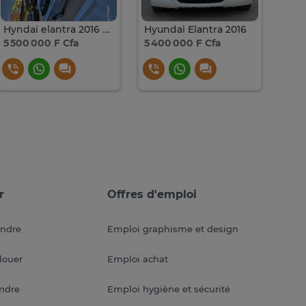
Hyndai elantra 2016 automatique esance 4 clinder 1.8 venat
Hyundai Elantra 2016
Hyun
5 500 000 F Cfa
5 400 000 F Cfa
5 80
r
Offres d'emploi
endre
Emploi graphisme et design
louer
Emploi achat
endre
Emploi hygiène et sécurité