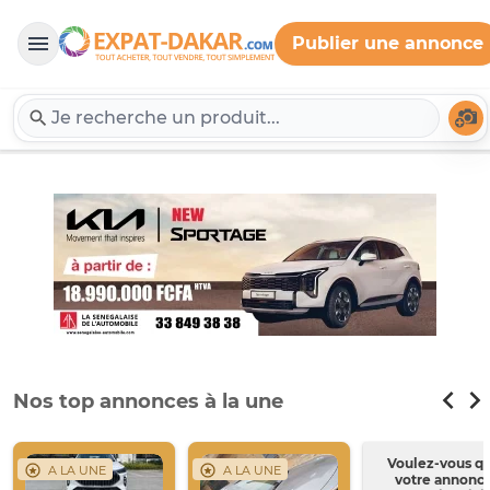
Publier une annonce
Expat-Dakar
Té
Nos top annonces à la une
Voulez-vous q
A LA UNE
A LA UNE
votre annonc