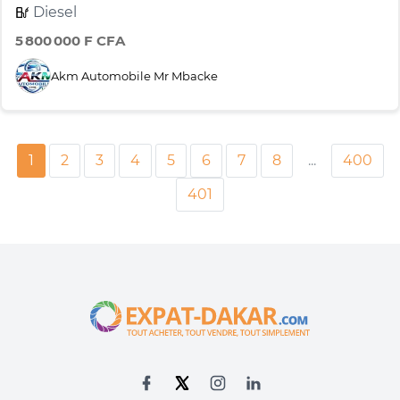
Diesel
5 800 000 F CFA
Akm Automobile Mr Mbacke
1
2
3
4
5
6
7
8
...
400
401