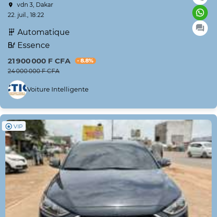
vdn 3, Dakar
22. juil., 18:22
Automatique
Essence
21 900 000 F CFA
- 8.8%
24 000 000 F CFA
Voiture Intelligente
VIP