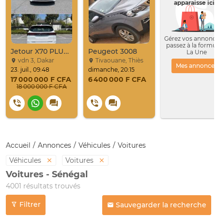
apparaisse ici 
Gérez vos annonce
passez à la formu
Jetour X70 PLUS 2024
Peugeot 3008
La Une
vdn 3, Dakar
Tivaouane, Thiès
Mes annonce
23. juil., 09:48
dimanche, 20:15
17 000 000 F CFA
6 400 000 F CFA
18 000 000 F CFA
Accueil
Annonces
Véhicules
Voitures
Véhicules
Voitures
Voitures - Sénégal
4001 résultats trouvés
Filtrer
Sauvegarder la recherche