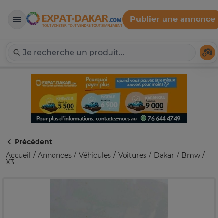
Publier une annonce
Expat-Dakar
Té
Précédent
Accueil
Annonces
Véhicules
Voitures
Dakar
Bmw
X3