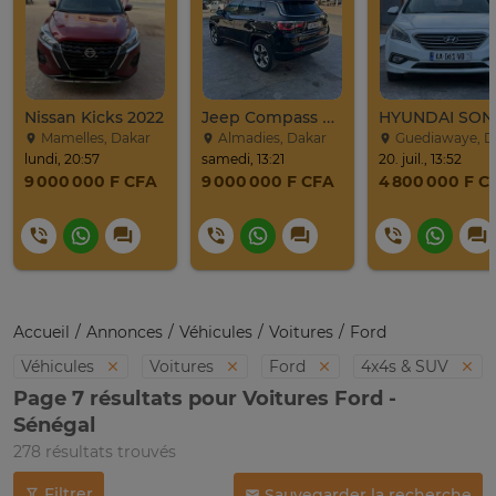
Nissan Kicks 2022
Jeep Compass SUV Noir Essence Automatique
Mamelles, Dakar
Almadies, Dakar
Guediawaye, Dak
lundi, 20:57
samedi, 13:21
20. juil., 13:52
9 000 000 F CFA
9 000 000 F CFA
4 800 000 F C
Accueil
Annonces
Véhicules
Voitures
Ford
Véhicules
Voitures
Ford
4x4s & SUV
Page 7 résultats pour Voitures Ford -
Sénégal
278 résultats trouvés
Filtrer
Sauvegarder la recherche