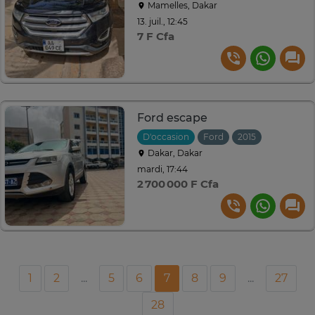
Mamelles, Dakar
13. juil., 12:45
7 F Cfa
Ford escape
D'occasion
Ford
2015
Automati
Dakar, Dakar
mardi, 17:44
2 700 000 F Cfa
1
2
...
5
6
7
8
9
...
27
28