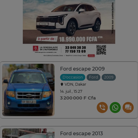
Ford escape 2009
D'occasion
Ford
2009
Automati
VDN, Dakar
14. juil., 15:27
3 200 000 F Cfa
Ford escape 2013