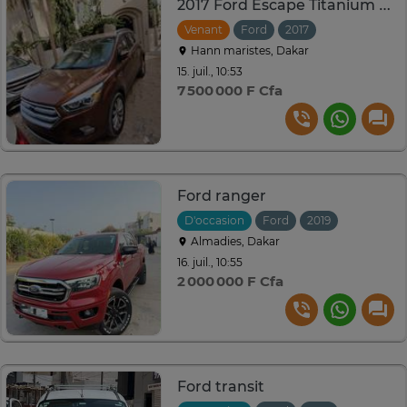
2017 Ford Escape Titanium 4WD Ecoboost
Venant
Ford
2017
Automatique
Hann maristes, Dakar
15. juil., 10:53
7 500 000 F Cfa
Ford ranger
D'occasion
Ford
2019
Automati
Almadies, Dakar
16. juil., 10:55
2 000 000 F Cfa
Ford transit