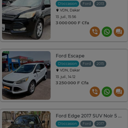
D'occasion
Ford
2013
Automati
VDN, Dakar
13. juil., 15:56
3 000 000 F Cfa
Ford Escape
D'occasion
Ford
2015
Automati
VDN, Dakar
13. juil., 14:12
3 250 000 F Cfa
Ford Edge 2017 SUV Noir 5 places Confort et Sécurité
D'occasion
Ford
2017
Automati