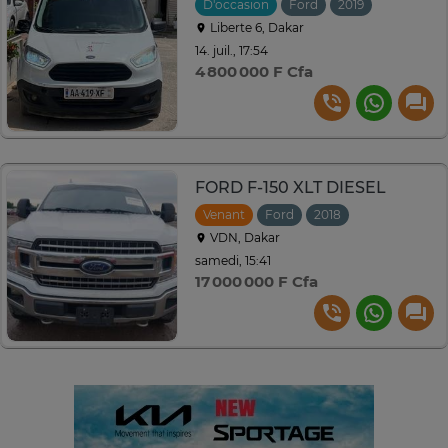
D'occasion
Ford
2019
Manuelle
Liberte 6, Dakar
14. juil., 17:54
4 800 000 F Cfa
FORD F-150 XLT DIESEL
Venant
Ford
2018
Automatique
VDN, Dakar
samedi, 15:41
17 000 000 F Cfa