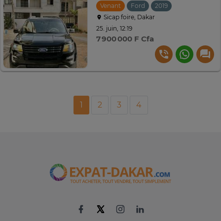
Venant
Ford
2019
Automatique
Sicap foire, Dakar
25. juin, 12:19
7 900 000 F Cfa
1
2
3
4