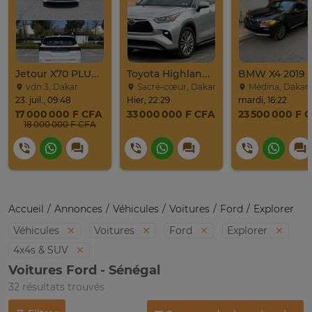
Jetour X70 PLUS 2024
Toyota Highlander Platinium 2023
BMW X4 2019
vdn 3, Dakar
Sacré-cœur, Dakar
Médina, Dakar
23. juil., 09:48
Hier, 22:29
mardi, 16:22
17 000 000 F CFA
33 000 000 F CFA
23 500 000 F 
18 000 000 F CFA
Accueil
Annonces
Véhicules
Voitures
Ford
Explorer
Véhicules
Voitures
Ford
Explorer
4x4s & SUV
Voitures Ford - Sénégal
32 résultats trouvés