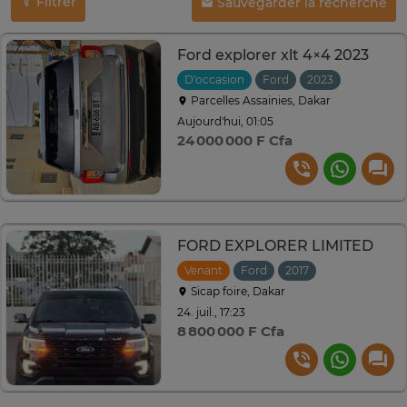
Filtrer
Sauvegarder la recherche
Ford explorer xlt 4×4 2023
D'occasion
Ford
2023
Automati
Parcelles Assainies, Dakar
Aujourd'hui, 01:05
24 000 000 F Cfa
FORD EXPLORER LIMITED
Venant
Ford
2017
Automatique
Sicap foire, Dakar
24. juil., 17:23
8 800 000 F Cfa