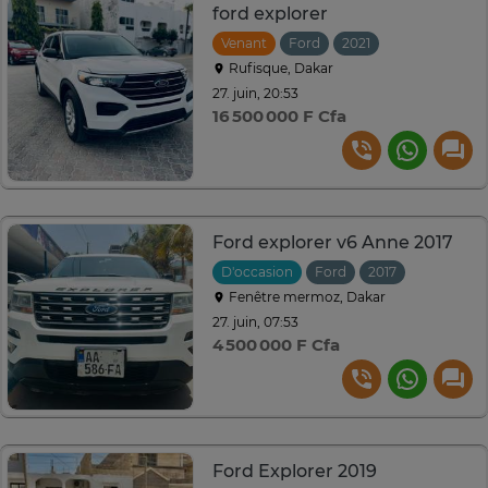
ford explorer
Venant
Ford
2021
Automatique
Rufisque, Dakar
27. juin, 20:53
16 500 000 F Cfa
Ford explorer v6 Anne 2017
D'occasion
Ford
2017
Automati
Fenêtre mermoz, Dakar
27. juin, 07:53
4 500 000 F Cfa
Ford Explorer 2019