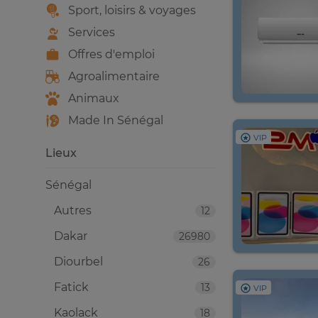
Sport, loisirs & voyages
Services
Offres d'emploi
Agroalimentaire
Animaux
Made In Sénégal
VIP
Lieux
Sénégal
Autres
12
Dakar
26980
Diourbel
26
Fatick
13
VIP
Kaolack
18