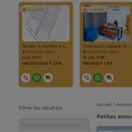
A LA UNE
A LA UNE
Jeep Grand Cherokee Overland 2019 À Vendre
Terrain À Vendre À La BOA, Ngor-Almadies, Recasement
Diokotech Espace Professionnel Flexible Bureau Privé
Almadies, Dakar
Ouest foire, Dakar
jeudi, 09:14
18. juin, 11:08
140 000 000 F CFA
150 000 F CFA
Accueil
Annonc
Filtrer les résultats
Petites ann