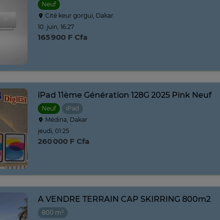
Neuf
Cité keur gorgui, Dakar
10. juin, 16:27
165 900 F Cfa
iPad 11ème Génération 128G 2025 Pink Neuf
Neuf
iPad
Médina, Dakar
jeudi, 01:25
260 000 F Cfa
A VENDRE TERRAIN CAP SKIRRING 800m2
800 m²