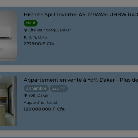
Hisense Split Inverter AS-12TW4SLUHBW R410
Neuf
Cité keur gorgui, Dakar
10. juin, 13:45
271 900 F Cfa
Appartement en vente à Yoff, Dakar – Plus d
3 chambre
225 m²
Yoff, Dakar
Aujourd'hui, 03:53
120 000 000 F Cfa