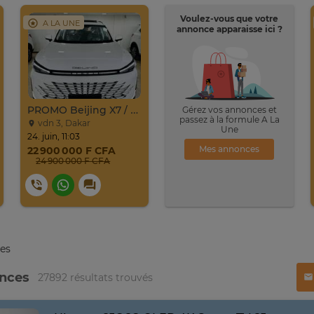
Voulez-vous que votre
A LA UNE
annonce apparaisse ici ?
PROMO Beijing X7 / 2025
Gérez vos annonces et
passez à la formule A La
vdn 3, Dakar
Une
24. juin, 11:03
Mes annonces
22 900 000 F CFA
24 900 000 F CFA
es
onces
27892 résultats trouvés