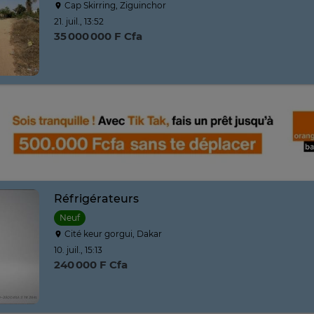
Cap Skirring, Ziguinchor
21. juil., 13:52
35 000 000 F Cfa
Réfrigérateurs
Neuf
Cité keur gorgui, Dakar
10. juil., 15:13
240 000 F Cfa