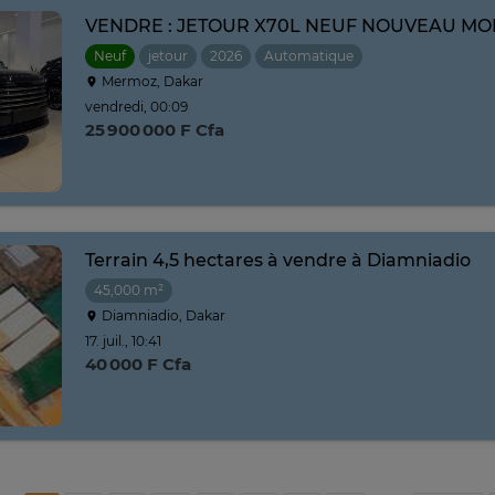
VENDRE : JETOUR X70L NEUF NOUVEAU MO
Neuf
jetour
2026
Automatique
Mermoz, Dakar
vendredi, 00:09
25 900 000 F Cfa
Terrain 4,5 hectares à vendre à Diamniadio
45,000 m²
Diamniadio, Dakar
17. juil., 10:41
40 000 F Cfa