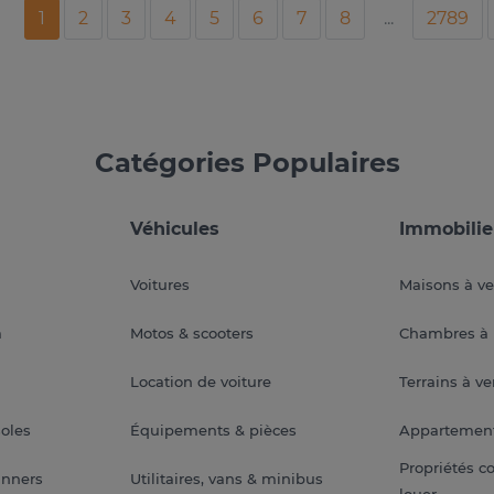
1
2
3
4
5
6
7
8
...
2789
Catégories Populaires
Véhicules
Immobilie
Voitures
Maisons à v
a
Motos & scooters
Chambres à 
Location de voiture
Terrains à v
soles
Équipements & pièces
Appartemen
Propriétés c
anners
Utilitaires, vans & minibus