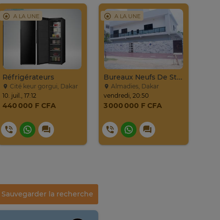
A LA UNE
A LA UNE
A
Réfrigérateurs
Bureaux Neufs De Standing – Près Ambassade USA
Cité keur gorgui, Dakar
Almadies, Dakar
Po
10. juil., 17:12
vendredi, 20:50
18. m
440 000 F CFA
3 000 000 F CFA
Sauvegarder la recherche