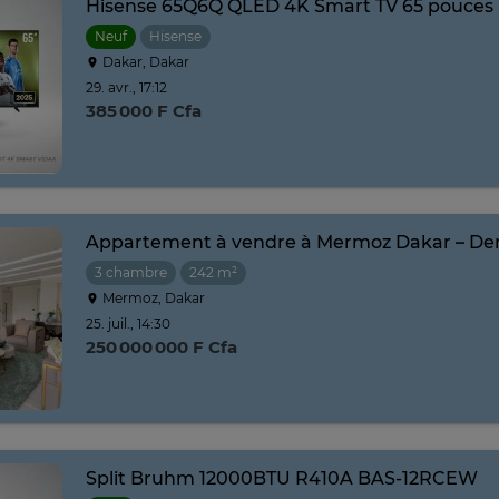
Hisense 65Q6Q QLED 4K Smart TV 65 pouces
Neuf
Hisense
Dakar, Dakar
29. avr., 17:12
385 000 F Cfa
Appartement à vendre à Mermoz Dakar – Der
3 chambre
242 m²
Mermoz, Dakar
25. juil., 14:30
250 000 000 F Cfa
Split Bruhm 12000BTU R410A BAS-12RCEW