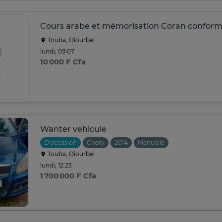
Cours arabe et mémorisation Coran conform
Touba, Diourbel
lundi, 09:07
10 000 F Cfa
Wanter vehicule
D'occasion
Chery
2014
Manuelle
Touba, Diourbel
lundi, 12:23
1 700 000 F Cfa