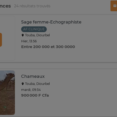
onces
24 résultats trouvés
Sage femme-Echographiste
AF CLINIQUE
Touba, Diourbel
Hier, 13:56
Entre 200 000 et 300 0000
Chameaux
Touba, Diourbel
mardi, 09:34
900 000 F Cfa