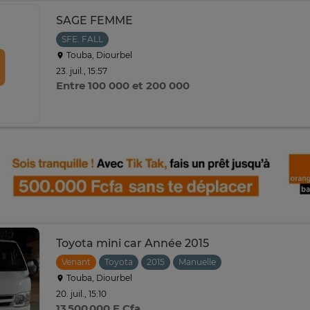
SAGE FEMME
SFE. FALL
Touba, Diourbel
23. juil., 15:57
Entre 100 000 et 200 000
Toyota mini car Année 2015
Venant
Toyota
2015
Manuelle
Touba, Diourbel
20. juil., 15:10
13 500 000 F Cfa