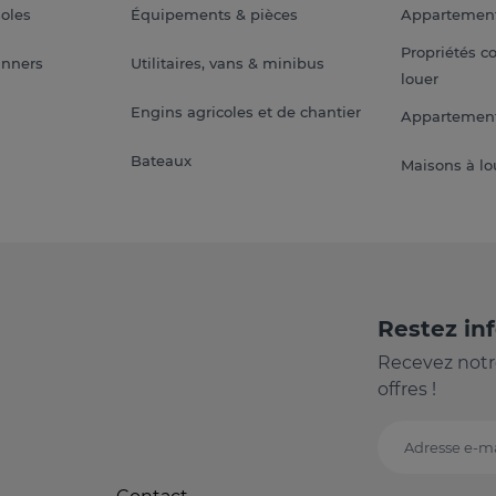
soles
Équipements & pièces
Appartemen
Propriétés c
anners
Utilitaires, vans & minibus
louer
Engins agricoles et de chantier
Appartement
Bateaux
Maisons à lo
Restez in
Recevez notr
offres !
Adresse e-ma