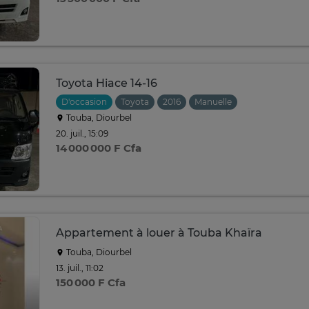
Toyota Hiace 14-16
D'occasion
Toyota
2016
Manuelle
Touba, Diourbel
20. juil., 15:09
14 000 000 F Cfa
Appartement à louer à Touba Khaïra
Touba, Diourbel
13. juil., 11:02
150 000 F Cfa