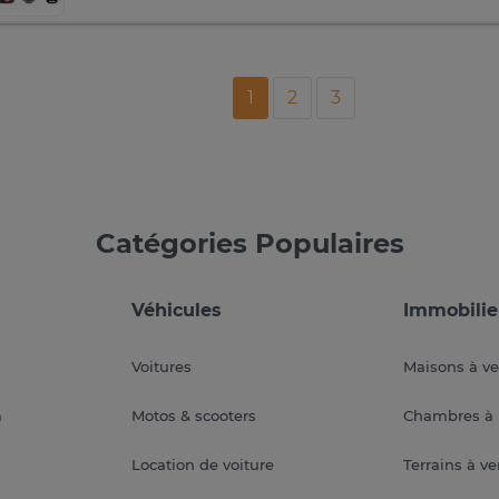
1
2
3
Catégories Populaires
Véhicules
Immobilie
Voitures
Maisons à v
a
Motos & scooters
Chambres à 
Location de voiture
Terrains à v