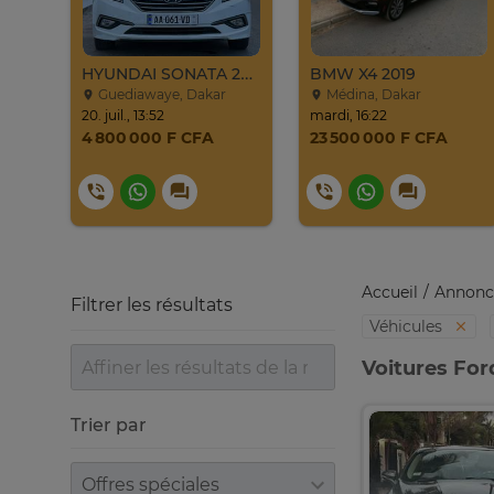
HYUNDAI SONATA 2016
BMW X4 2019
Guediawaye, Dakar
Médina, Dakar
20. juil., 13:52
mardi, 16:22
4 800 000 F CFA
23 500 000 F CFA
Accueil
Annonc
Filtrer les résultats
Véhicules
Voitures For
Trier par
Trier par