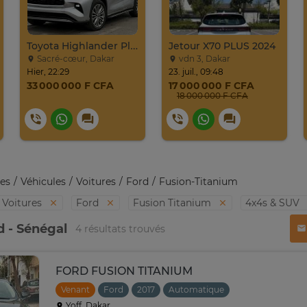
Toyota Highlander Platinium 2023
Jetour X70 PLUS 2024
Sacré-cœur, Dakar
vdn 3, Dakar
Hier, 22:29
23. juil., 09:48
33 000 000 F CFA
17 000 000 F CFA
18 000 000 F CFA
es
Véhicules
Voitures
Ford
Fusion-Titanium
Voitures
Ford
Fusion Titanium
4x4s & SUV
d - Sénégal
4 résultats trouvés
FORD FUSION TITANIUM
Venant
Ford
2017
Automatique
Yoff, Dakar