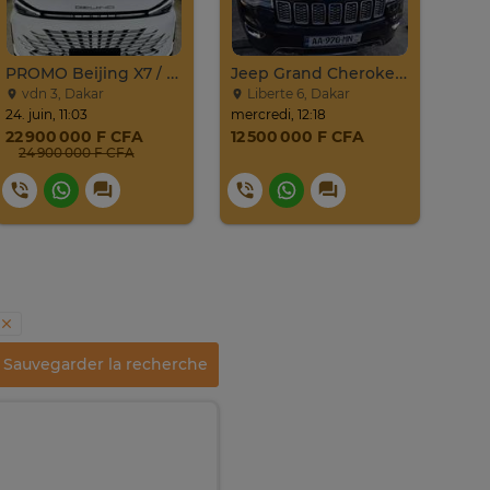
PROMO Beijing X7 / 2025
Jeep Grand Cherokee Overland 2019 À Vendre
vdn 3, Dakar
Liberte 6, Dakar
Al
24. juin, 11:03
mercredi, 12:18
samed
22 900 000 F CFA
12 500 000 F CFA
9 0
24 900 000 F CFA
Sauvegarder la recherche