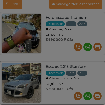
Filtrer
Sauvegarder la recherche
Ford Escape Titanium
D'occasion
Ford
2013
Automati
Almadies, Dakar
samedi, 19:16
3 990 000 F Cfa
Escape 2015 titanium
D'occasion
Ford
2015
Automati
Cité keur gorgui, Dakar
23. juil., 14:23
3 200 000 F Cfa