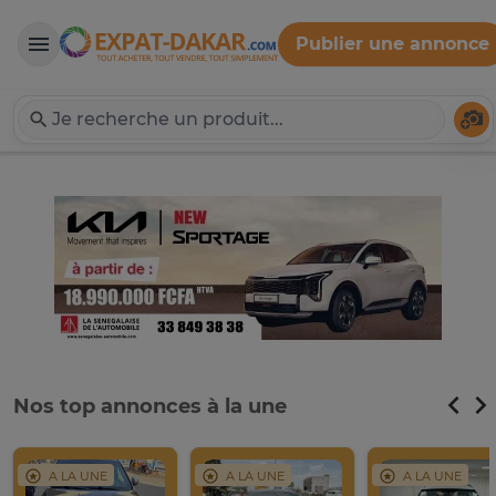
Publier une annonce
Expat-Dakar
Té
Nos top annonces à la une
A LA UNE
A LA UNE
A LA UNE