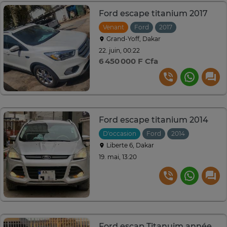
Ford escape titanium 2017
Venant
Ford
2017
Automatique
Grand-Yoff, Dakar
22. juin, 00:22
6 450 000 F Cfa
Ford escape titanium 2014
D'occasion
Ford
2014
Automati
Liberte 6, Dakar
19. mai, 13:20
Ford escap Titanuim année 2018