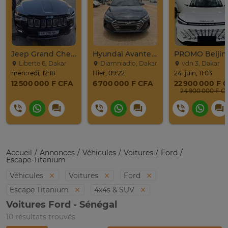
Jeep Grand Cherokee Overland 2019 À Vendre
Hyundai Avante 2017
Liberte 6, Dakar
Diamniadio, Dakar
vdn 3, Dakar
mercredi, 12:18
Hier, 09:22
24. juin, 11:03
12 500 000 F CFA
6 700 000 F CFA
22 900 000 F 
24 900 0
Accueil
Annonces
Véhicules
Voitures
Ford
Escape-Titanium
Véhicules
Voitures
Ford
Escape Titanium
4x4s & SUV
Voitures Ford - Sénégal
10 résultats trouvés